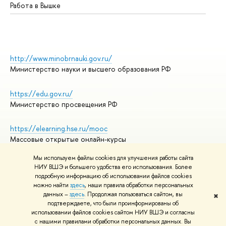
Работа в Вышке
http://www.minobrnauki.gov.ru/
Министерство науки и высшего образования РФ
https://edu.gov.ru/
Министерство просвещения РФ
https://elearning.hse.ru/mooc
Массовые открытые онлайн-курсы
Мы используем файлы cookies для улучшения работы сайта
НИУ ВШЭ и большего удобства его использования. Более
подробную информацию об использовании файлов cookies
© НИУ ВШЭ 1993–2026
Адреса и контакты
можно найти
здесь
, наши правила обработки персональных
Условия использования материалов
данных –
здесь
. Продолжая пользоваться сайтом, вы
✖
подтверждаете, что были проинформированы об
Политика конфиденциальности
использовании файлов cookies сайтом НИУ ВШЭ и согласны
Правила применения рекомендательных технологий в НИУ ВШЭ
с нашими правилами обработки персональных данных. Вы