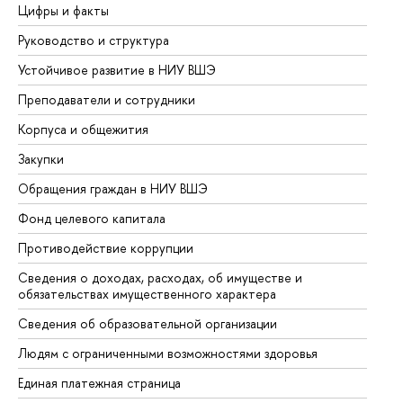
Цифры и факты
Ли
Руководство и структура
До
Устойчивое развитие в НИУ ВШЭ
Ол
Преподаватели и сотрудники
Пр
Корпуса и общежития
Вы
Закупки
Пр
Обращения граждан в НИУ ВШЭ
Ас
Фонд целевого капитала
До
Противодействие коррупции
Це
Сведения о доходах, расходах, об имуществе и
Би
обязательствах имущественного характера
Об
Сведения об образовательной организации
Об
Людям с ограниченными возможностями здоровья
Единая платежная страница