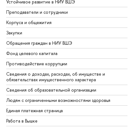
Устойчивое развитие в НИУ ВШЭ
Ол
Преподаватели и сотрудники
Пр
Корпуса и общежития
Вы
Закупки
Пр
Обращения граждан в НИУ ВШЭ
Ас
Фонд целевого капитала
До
Противодействие коррупции
Це
Сведения о доходах, расходах, об имуществе и
Би
обязательствах имущественного характера
Об
Сведения об образовательной организации
Об
Людям с ограниченными возможностями здоровья
Единая платежная страница
Работа в Вышке