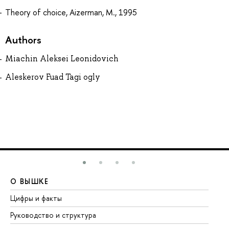
Theory of choice, Aizerman, M., 1995
Authors
Miachin Aleksei Leonidovich
Aleskerov Fuad Tagi ogly
О ВЫШКЕ
О
Цифры и факты
Ли
Руководство и структура
До