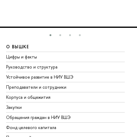
О ВЫШКЕ
О
Цифры и факты
Ли
Руководство и структура
До
Устойчивое развитие в НИУ ВШЭ
Ол
Преподаватели и сотрудники
Пр
Корпуса и общежития
Вы
Закупки
Пр
Обращения граждан в НИУ ВШЭ
Ас
Фонд целевого капитала
До