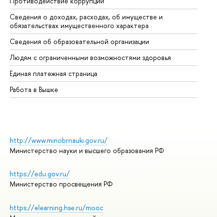
Противодействие коррупции
Це
Сведения о доходах, расходах, об имуществе и
Би
обязательствах имущественного характера
Об
Сведения об образовательной организации
Об
Людям с ограниченными возможностями здоровья
Единая платежная страница
Работа в Вышке
http://www.minobrnauki.gov.ru/
Министерство науки и высшего образования РФ
https://edu.gov.ru/
Министерство просвещения РФ
https://elearning.hse.ru/mooc