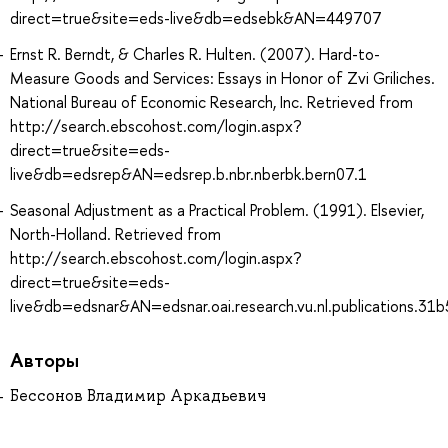
direct=true&site=eds-live&db=edsebk&AN=449707
Ernst R. Berndt, & Charles R. Hulten. (2007). Hard-to-
Measure Goods and Services: Essays in Honor of Zvi Griliches.
National Bureau of Economic Research, Inc. Retrieved from
http://search.ebscohost.com/login.aspx?
direct=true&site=eds-
live&db=edsrep&AN=edsrep.b.nbr.nberbk.bern07.1
Seasonal Adjustment as a Practical Problem. (1991). Elsevier,
North-Holland. Retrieved from
http://search.ebscohost.com/login.aspx?
direct=true&site=eds-
live&db=edsnar&AN=edsnar.oai.research.vu.nl.publications.
Авторы
Бессонов Владимир Аркадьевич