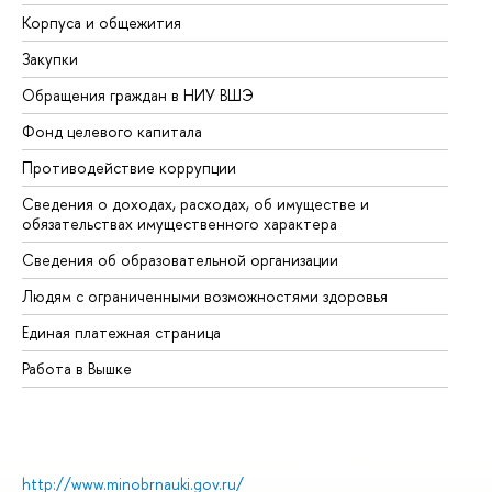
Корпуса и общежития
Вы
Закупки
Пр
Обращения граждан в НИУ ВШЭ
Ас
Фонд целевого капитала
До
Противодействие коррупции
Це
Сведения о доходах, расходах, об имуществе и
Би
обязательствах имущественного характера
Об
Сведения об образовательной организации
Об
Людям с ограниченными возможностями здоровья
Единая платежная страница
Работа в Вышке
http://www.minobrnauki.gov.ru/