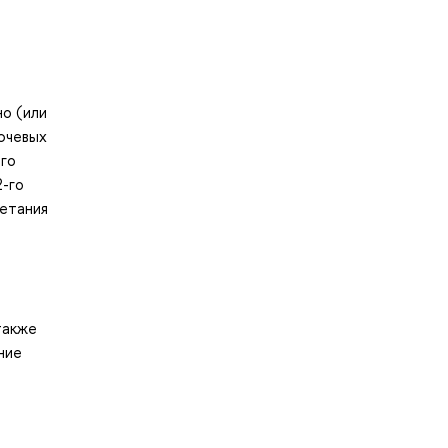
о (или
лючевых
его
2-го
четания
также
ние