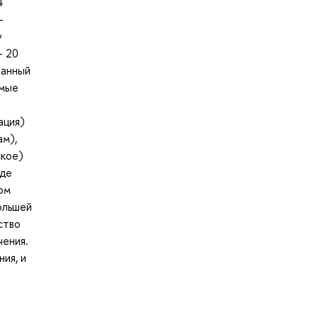
4
-
у
+ 20
танный
имые
ация)
ам),
ское)
иде
ом
ольшей
ство
чения.
ия, и