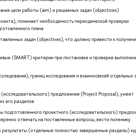
ия цели работы (aim) и решаемых задач (objectives)
роекта), понимает необходимость периодической проверки
готовленного плана
авленных задач (objectives), что должно привести к получен
чевые (SMART) критерии при постановке и проверке выполнен
ледования), границ исследования и взаимосвязей отдельных 
исследовательского) предложения (Project Proposal), умеет
из его разделов
ты подготовленного проектного (исследовательского) предло
 уверенно отвечать на поставленные вопросы, вести полемику
ые результаты (отдельные полностью завершенные разделы) к