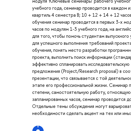
модуля 'Ключевые семинары' рабочего учебного
учебного года, семинар проводится в каждом и
квартиль 4 семестра B; 10 + 12 + 14 + 12 часо
обучения семинар проводится в первых 3-х мод
часов по модулям 1-3 учебного года, на англи
для того, чтобы помочь студентам выпускного
для успешного выполнения требований проекта
обучения, понять место разработки программн
проекта, выполнить поиск информации (стандар
эффективно спланировать исследовательскую 
предложения (Project/Research proposal) в со
презентации, что связывается с той деятельн
этапе его профессиональной жизни. Семинар пр
степени, самостоятельную работу, относящую
запланированных часов, семинар проводится до
Отдельные темы обсуждения могут варьировать
необходимости сделать акцент на тех или ины