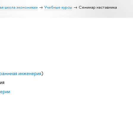
ая школа экономики»
Учебные курсы
Семинар наставника
граммная инженерия
)
ия
нерии