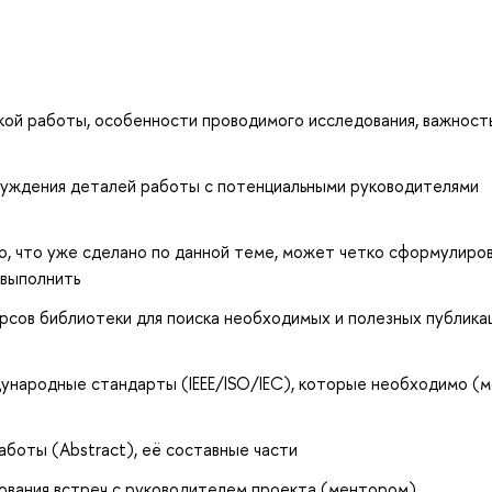
ой работы, особенности проводимого исследования, важност
суждения деталей работы с потенциальными руководителями
о, что уже сделано по данной теме, может четко сформулиро
 выполнить
рсов библиотеки для поиска необходимых и полезных публикац
ународные стандарты (IEEE/ISO/IEC), которые необходимо (
боты (Abstract), её составные части
ования встреч с руководителем проекта (ментором)