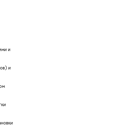
ими и
ов) и
ом
тки
ановки