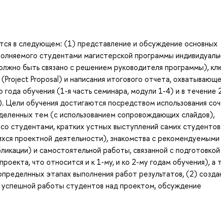
тся в следующем: (1) представление и обсуждение основных
полняемого студентами магистерской программы индивидуальн
должно быть связано с решением руководителя программы), к
Project Proposal) и написания итогового отчета, охватывающ
 года обучения (1-я часть семинара, модули 1-4) и в течение 
3). Цели обучения достигаются посредством использования со
деленных тем (с использованием сопровождающих слайдов),
со студентами, кратких устных выступлений самих студентов
щихся проектной деятельности), знакомства с рекомендуемыми
бликации) и самостоятельной работы, связанной с подготовкой
оекта, что относится и к 1-му, и ко 2-му годам обучения), а 
пределнных этапах выполнения работ результатов, (2) созда
 успешной работы студентов над проектом, обсуждение