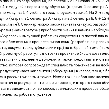
 плана 1-го года обучения; по состоянию на начало 2023-202
з 4-х модулей в первом году обучения (квартиль 1 семестра A 
в по модулям 1-4 учебного года, на русском языке). На 2-м год
улях (квартиль 1 семестра A - квартиль 3 семестра B; 8 + 12 
йском языке). Семинар можно рассматривать как курс, разрабо
 уровня (магистратуры) приобрести знания и навыки, необход
/курсовой и выпускной работ как существенных частей плана
ого обеспечения в процессе выполнения (разработка и реализ
ты, документация, публикации и пр.) по выбранной теме (тем
(проектную) работу, подготовить проектное (исследователь
ответствии с заданным шаблоном, а также представить его в в
остью, которая сопровождает специалиста практически на люб
едусматривает как занятия (обсуждения) в классе, так и, в б
ся к рассматриваемым темам. Несмотря на небольшое количе
статочно регулярно в течение и первого, и второго годов обу
ся в зависимости от вопросов, возникающих в процессе общен
х аспектах работы студентов.