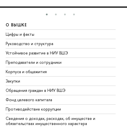
О ВЫШКЕ
О
Цифры и факты
Ли
Руководство и структура
До
Устойчивое развитие в НИУ ВШЭ
Ол
Преподаватели и сотрудники
Пр
Корпуса и общежития
Вы
Закупки
Пр
Обращения граждан в НИУ ВШЭ
Ас
Фонд целевого капитала
До
Противодействие коррупции
Це
Сведения о доходах, расходах, об имуществе и
Би
обязательствах имущественного характера