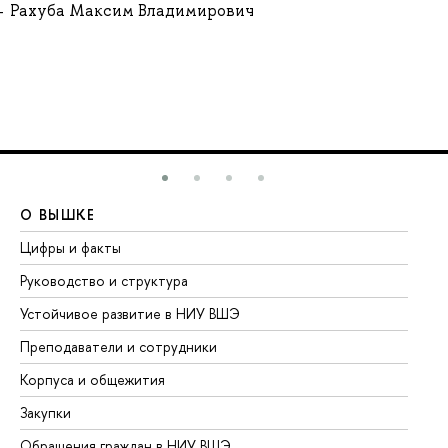
Рахуба Максим Владимирович
О ВЫШКЕ
О
Цифры и факты
Ли
Руководство и структура
До
Устойчивое развитие в НИУ ВШЭ
Ол
Преподаватели и сотрудники
Пр
Корпуса и общежития
Вы
Закупки
Пр
Обращения граждан в НИУ ВШЭ
Ас