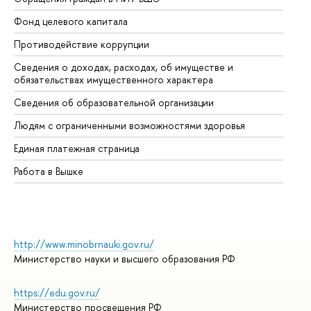
Фонд целевого капитала
До
Противодействие коррупции
Це
Сведения о доходах, расходах, об имуществе и
Би
обязательствах имущественного характера
Об
Сведения об образовательной организации
Об
Людям с ограниченными возможностями здоровья
Единая платежная страница
Работа в Вышке
http://www.minobrnauki.gov.ru/
Министерство науки и высшего образования РФ
https://edu.gov.ru/
Министерство просвещения РФ