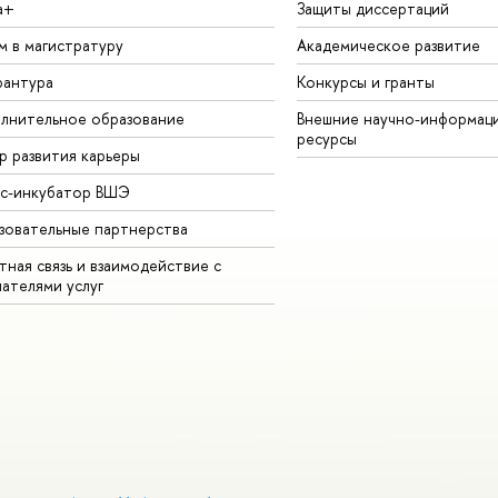
а+
Защиты диссертаций
м в магистратуру
Академическое развитие
рантура
Конкурсы и гранты
лнительное образование
Внешние научно-информац
ресурсы
р развития карьеры
ес-инкубатор ВШЭ
зовательные партнерства
ная связь и взаимодействие с
чателями услуг