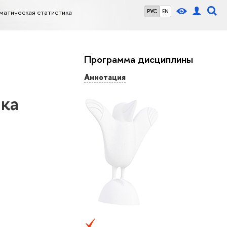
матическая статистика
РУС
EN
Программа дисциплины
Аннотация
ика