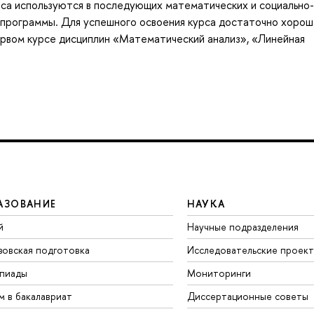
са используются в последующих математических и социально-
 программы. Для успешного освоения курса достаточно хорош
ервом курсе дисциплин «Математический анализ», «Линейная
АЗОВАНИЕ
НАУКА
й
Научные подразделения
зовская подготовка
Исследовательские проек
пиады
Мониторинги
м в бакалавриат
Диссертационные советы