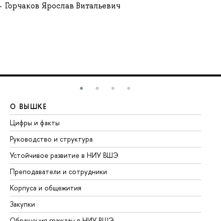
Горчаков Ярослав Витальевич
О ВЫШКЕ
О
Цифры и факты
Ли
Руководство и структура
До
Устойчивое развитие в НИУ ВШЭ
Ол
Преподаватели и сотрудники
Пр
Корпуса и общежития
Вы
Закупки
Пр
Обращения граждан в НИУ ВШЭ
Ас