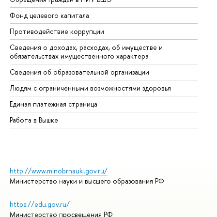
Фонд целевого капитала
До
Противодействие коррупции
Це
Сведения о доходах, расходах, об имуществе и
Би
обязательствах имущественного характера
Об
Сведения об образовательной организации
Об
Людям с ограниченными возможностями здоровья
Единая платежная страница
Работа в Вышке
http://www.minobrnauki.gov.ru/
Министерство науки и высшего образования РФ
https://edu.gov.ru/
Министерство просвещения РФ