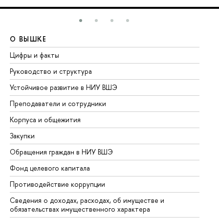
О ВЫШКЕ
О
Цифры и факты
Ли
Руководство и структура
До
Устойчивое развитие в НИУ ВШЭ
Ол
Преподаватели и сотрудники
Пр
Корпуса и общежития
Вы
Закупки
Пр
Обращения граждан в НИУ ВШЭ
Ас
Фонд целевого капитала
До
Противодействие коррупции
Це
Сведения о доходах, расходах, об имуществе и
Би
обязательствах имущественного характера
Об