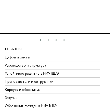
О ВЫШКЕ
О
Цифры и факты
Ли
Руководство и структура
До
Устойчивое развитие в НИУ ВШЭ
Ол
Преподаватели и сотрудники
Пр
Корпуса и общежития
Вы
Закупки
Пр
Обращения граждан в НИУ ВШЭ
Ас