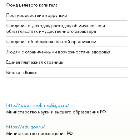
Фонд целевого капитала
До
Противодействие коррупции
Це
Сведения о доходах, расходах, об имуществе и
Би
обязательствах имущественного характера
Об
Сведения об образовательной организации
Об
Людям с ограниченными возможностями здоровья
Единая платежная страница
Работа в Вышке
http://www.minobrnauki.gov.ru/
Министерство науки и высшего образования РФ
https://edu.gov.ru/
Министерство просвещения РФ