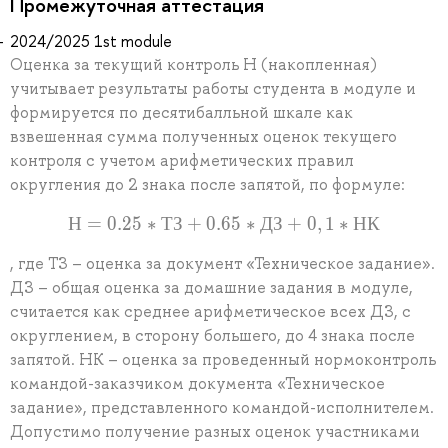
Промежуточная аттестация
2024/2025 1st module
Оценка за текущий контроль Н (накопленная)
учитывает результаты работы студента в модуле и
формируется по десятибалльной шкале как
взвешенная сумма полученных оценок текущего
контроля с учетом арифметических правил
округления до 2 знака после запятой, по формуле:
Н
=
0
.
2
5
∗
Т
З
+
0
.
6
Н=0.25*ТЗ+0.65*ДЗ+0,1
5
∗
Д
З
+
0
,
1
∗
Н
К
, где ТЗ – оценка за документ «Техническое задание».
ДЗ – общая оценка за домашние задания в модуле,
считается как среднее арифметическое всех ДЗ, с
округлением, в сторону большего, до 4 знака после
запятой. НК – оценка за проведенный нормоконтроль
командой-заказчиком документа «Техническое
задание», представленного командой-исполнителем.
Допустимо получение разных оценок участниками