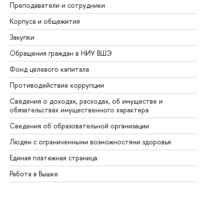
Преподаватели и сотрудники
Пр
Корпуса и общежития
Вы
Закупки
Пр
Обращения граждан в НИУ ВШЭ
Ас
Фонд целевого капитала
До
Противодействие коррупции
Це
Сведения о доходах, расходах, об имуществе и
Би
обязательствах имущественного характера
Об
Сведения об образовательной организации
Об
Людям с ограниченными возможностями здоровья
Единая платежная страница
Работа в Вышке