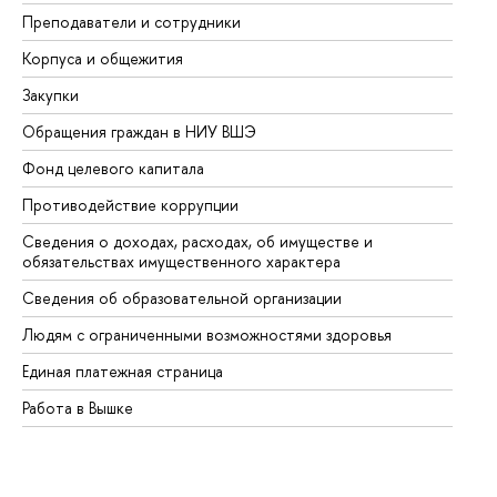
Преподаватели и сотрудники
Пр
Корпуса и общежития
Вы
Закупки
Пр
Обращения граждан в НИУ ВШЭ
Ас
Фонд целевого капитала
До
Противодействие коррупции
Це
Сведения о доходах, расходах, об имуществе и
Би
обязательствах имущественного характера
Об
Сведения об образовательной организации
Об
Людям с ограниченными возможностями здоровья
Единая платежная страница
Работа в Вышке