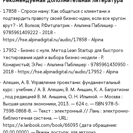
17858 - Спроси маму: Как общаться с клиентами и
подтвердить правоту своей бизнес-идеи, если все кругом
врут? - И. Волков; Р.Фитцпатрик - Альпина Паблишер -
9785961409222 - 2018 -
https://hse.alpinadigital.ru/audio/17858 - Alpina
17952 - Бизнес с нуля. Метод Lean Startup для быстрого
тестирования идей и выбора бизнес-модели - Р.
Комаристый; Э.Рис - Альпина Паблишер - 9785961430950 -
2018 - https://hse.alpinadigital.ru/audio/17952 - Alpina
Алешин, А. В. Управление проектами: фундаментальный
курс : учебник / А. В. Алешин, В. М. Аньшин, К. А. Багратиони
, под редакцией В. М. Аньшина, О. Н. Ильиной. — Москва :
Высшая школа экономики, 2013. — 624 с. — ISBN 978-5-
7598-0868-8. — Текст : электронный // Лань : электронно-
библиотечная система. — URL:
https://e.lanbook.com/book/66093 (дата обращения:
00.00.0000). — Режим доступа: для авториз.