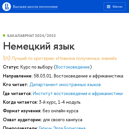
Высшая школа экономики
Меню
БАКАЛАВРИАТ 2024/2025
Немецкий язык
Лучший по критерию «Новизна полученных знаний»
Статус:
Курс по выбору (
Востоковедение
)
Направление:
58.03.01. Востоковедение и африканистика
Кто читает:
Департамент иностранных языков
Где читается:
Институт востоковедения и африканистики
Когда читается:
3-й курс, 1-4 модуль
Формат изучения:
без онлайн-курса
Охват аудитории:
для своего кампуса
Преподаватели:
Гаркун Элла Борисовна