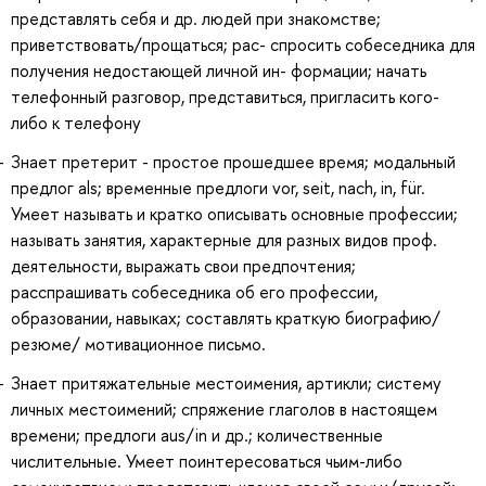
представлять себя и др. людей при знакомстве;
приветствовать/прощаться; рас- спросить собеседника для
получения недостающей личной ин- формации; начать
телефонный разговор, представиться, пригласить кого-
либо к телефону
Знает претерит - простое прошедшее время; модальный
предлог als; временные предлоги vor, seit, nach, in, für.
Умеет называть и кратко описывать основные профессии;
называть занятия, характерные для разных видов проф.
деятельности, выражать свои предпочтения;
расспрашивать собеседника об его профессии,
образовании, навыках; составлять краткую биографию/
резюме/ мотивационное письмо.
Знает притяжательные местоимения, артикли; систему
личных местоимений; спряжение глаголов в настоящем
времени; предлоги aus/in и др.; количественные
числительные. Умеет поинтересоваться чьим-либо