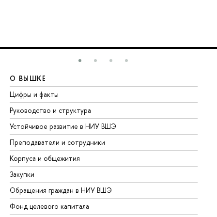
О ВЫШКЕ
О
Цифры и факты
Ли
Руководство и структура
До
Устойчивое развитие в НИУ ВШЭ
Ол
Преподаватели и сотрудники
Пр
Корпуса и общежития
Вы
Закупки
Пр
Обращения граждан в НИУ ВШЭ
Ас
Фонд целевого капитала
До