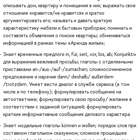
описывать дом, квартиру и помещения в них; выражать свое
отношение «нравится/не нравится» и кратко
аргументировать его; называть и давать краткую
характеристику мебели и бытовым приборам; понимать и
составлять объявления о поиске квартиры; обмениваться
информацией в рамках темы «Аренда жилья»;
Знает временные предлоги in, für, seit, vor, bis, ab; Konjunktiv
для выражения вежливой просьбы; глаголы с отделяемыми
приставками an-/aus-/auf-/zumachen; сложносочиненное
предложение и наречия dann/ deshalb/ außerdem
/trotzdem. Умеет вести диалог в службе сервиса (в том
числе и по телефону); формулировать сообщение на
автоответчике; формулировать свою просьбу/ желание в
соответствии с заданной ситуацией; формулировать
краткие информативные сообщения делового характера
Знает модальные глаголы können и wollen; порядок слов при
составном глагольном сказуемом; сложное прошедшее