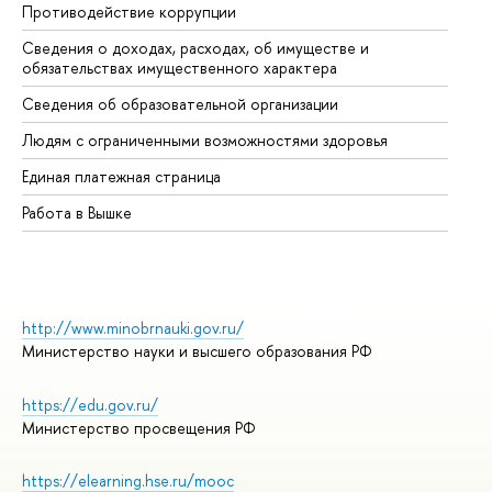
Противодействие коррупции
Це
Сведения о доходах, расходах, об имуществе и
Би
обязательствах имущественного характера
Об
Сведения об образовательной организации
Об
Людям с ограниченными возможностями здоровья
Единая платежная страница
Работа в Вышке
http://www.minobrnauki.gov.ru/
Министерство науки и высшего образования РФ
https://edu.gov.ru/
Министерство просвещения РФ
https://elearning.hse.ru/mooc