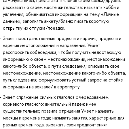
самочувствием; представить членов своей семьи/друзей;
рассказать о своем месте жительства; называть хобби и
увлечения; обмениваться информацией на тему «Личные
данные»; заполнять анкету/бланк; писать короткую
открытку из отпуска/поездки.
Знает пространственные предлоги и наречия; предлоги и
наречия местоположения и направления. Умеет
расспросить собеседника, чтобы получить недостающую
информацию о своем местонахождении, местонахождении
какого-либо объекта, о пути следования; описывать свое
местонахождение, местонахождение какого-либо объекта,
путь следования; формулировать устный запрос на стойке
информации на вокзале/ в аэропорту
Знает спряжение сильных глаголов с чередованием
корневого гласного; винительный падеж имен
существительных; правила отрицания Умеет называть
месяцы и времена года; называть занятия, характерные для
разных времен года, выражать свои предпочтения;