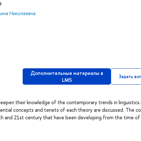
Э
Анна Николаевна
Дополнительные материалы в
Задать во
LMS
eepen their knowledge of the contemporary trends in linguistics.
sential concepts and tenets of each theory are discussed. The c
20th and 21st century that have been developing from the time of 