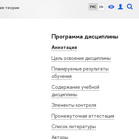
ие теории
РУС
EN
Программа дисциплины
Аннотация
Цель освоения дисциплины
Планируемые результаты
обучения
Содержание учебной
дисциплины
Элементы контроля
Промежуточная аттестация
Список литературы
Авторы