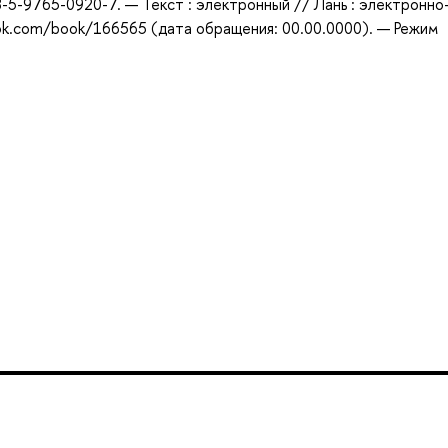
-5-9765-0920-7. — Текст : электронный // Лань : электронно
ook.com/book/166565 (дата обращения: 00.00.0000). — Режим