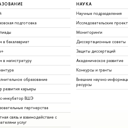
АЗОВАНИЕ
НАУКА
й
Научные подразделения
зовская подготовка
Исследовательские проек
пиады
Мониторинги
м в бакалавриат
Диссертационные советы
а+
Защиты диссертаций
м в магистратуру
Академическое развитие
рантура
Конкурсы и гранты
лнительное образование
Внешние научно-информац
ресурсы
р развития карьеры
ес-инкубатор ВШЭ
зовательные партнерства
ная связь и взаимодействие с
чателями услуг