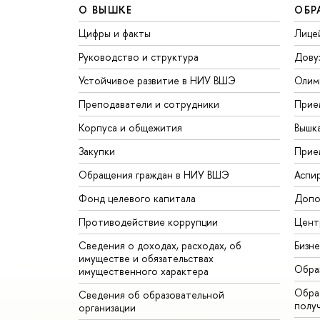
О ВЫШКЕ
ОБР
Цифры и факты
Лице
Руководство и структура
Дову
Устойчивое развитие в НИУ ВШЭ
Олим
Преподаватели и сотрудники
Прие
Корпуса и общежития
Вышк
Закупки
Прие
Обращения граждан в НИУ ВШЭ
Аспи
Фонд целевого капитала
Допо
Противодействие коррупции
Цент
Сведения о доходах, расходах, об
Бизн
имуществе и обязательствах
Обра
имущественного характера
Обрат
Сведения об образовательной
полу
организации