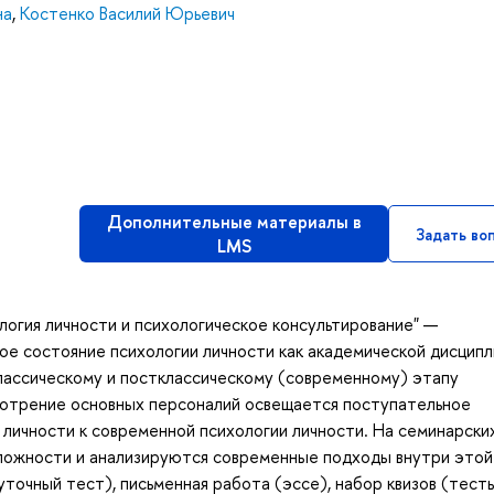
на
,
Костенко Василий Юрьевич
Дополнительные материалы в
Задать во
LMS
логия личности и психологическое консультирование" —
е состояние психологии личности как академической дисципл
классическому и постклассическому (современному) этапу
смотрение основных персоналий освещается поступательное
личности к современной психологии личности. На семинарски
ложности и анализируются современные подходы внутри этой 
точный тест), письменная работа (эссе), набор квизов (тесты