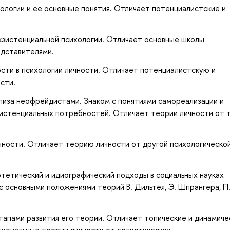
ологии и ее основные понятия. Отличает потенциалистские и
кзистенциальной психологии. Отличает основные школы
едставителями.
сти в психологии личности. Отличает потенциалистскую и
сти.
лиза неофрейдистами. Знаком с понятиями самореализации и
зистенциальных потребностей. Отличает теории личности от 
чности. Отличает теорию личности от другой психологическо
тетический и идиографический подходы в социальных науках
 с основными положениями теорий В. Дильтея, Э. Шпрангера, П
тапами развития его теории. Отличает топические и динамиче
циональные теории личности от холистических.