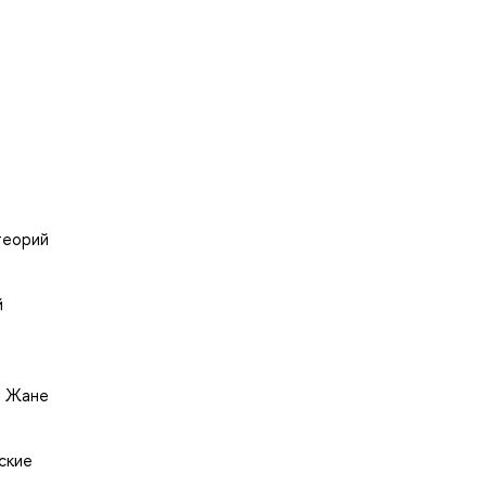
теорий
й
. Жане
ские