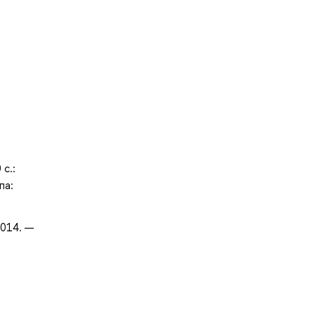
с.:
па:
2014. —