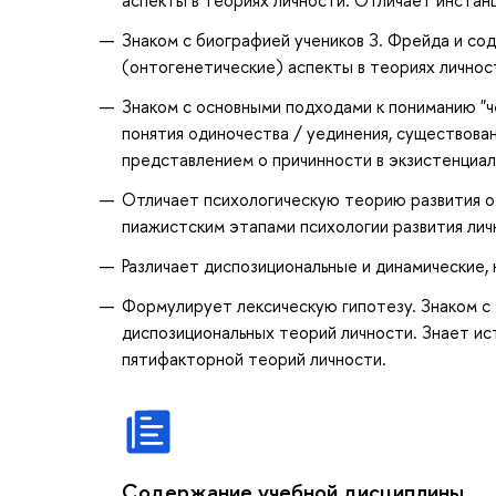
Знаком с биографией учеников З. Фрейда и с
(онтогенетические) аспекты в теориях личнос
Знаком с основными подходами к пониманию "ч
понятия одиночества / уединения, существован
представлением о причинности в экзистенциал
Отличает психологическую теорию развития от
пиажистским этапами психологии развития лич
Различает диспозициональные и динамические,
Формулирует лексическую гипотезу. Знаком с
диспозициональных теорий личности. Знает и
пятифакторной теорий личности.
Содержание учебной дисциплины