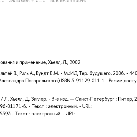
0.3 * Экзамен + 0.15 * Вовлеченность
а
ования и применение, Хьелл, Л., 2002
й В., Риль А., Вундт В.М. - М.:ИД Тер. будущего, 2006. - 440 
Александра Погорельского) ISBN 5-91129-011-1 - Режим досту
 / Л. Хьелл, Д. Зиглер. - 3-е изд. — Санкт-Петербург : Питер, 
96-01171-6. - Текст : электронный. - URL:
393 - Текст : электронный. - URL: