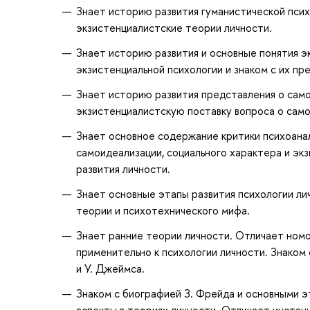
Знает историю развития гуманистической псих
экзистенциалистские теории личности.
Знает историю развития и основные понятия э
экзистенциальной психологии и знаком с их пр
Знает историю развития представления о само
экзистенциалистскую поставку вопроса о само
Знает основное содержание критики психоана
самоидеализации, социального характера и эк
развития личности.
Знает основные этапы развития психологии ли
теории и психотехнического мифа.
Знает ранние теории личности. Отличает номо
применительно к психологии личности. Знаком
и У. Джеймса.
Знаком с биографией З. Фрейда и основными э
аспекты в теориях личности. Отличает инстан