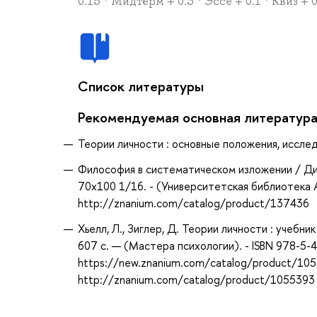
0.15 * Мидтёрм + 0.3 * Эссе + 0.1 * Квиз + 
Список литературы
Рекомендуемая основная литератур
Теории личности : основные положения, исслед
Философия в систематическом изложении / Дильте
70x100 1/16. - (Университетская библиотека 
http://znanium.com/catalog/product/137436
Хьелл, Л., Зиглер, Д. Теории личности : учебник
607 с. — (Мастера психологии). - ISBN 978-5-4
https://new.znanium.com/catalog/product/1055
http://znanium.com/catalog/product/1055393