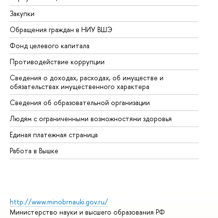
Закупки
Пр
Обращения граждан в НИУ ВШЭ
Ас
Фонд целевого капитала
До
Противодействие коррупции
Це
Сведения о доходах, расходах, об имуществе и
Би
обязательствах имущественного характера
Об
Сведения об образовательной организации
Об
Людям с ограниченными возможностями здоровья
Единая платежная страница
Работа в Вышке
http://www.minobrnauki.gov.ru/
Министерство науки и высшего образования РФ