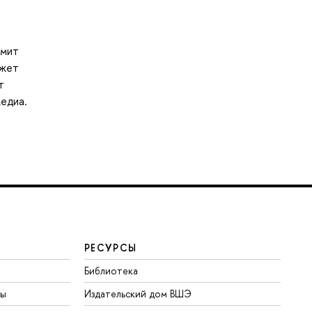
омит
ажет
т
медиа.
РЕСУРСЫ
Библиотека
ты
Издательский дом ВШЭ