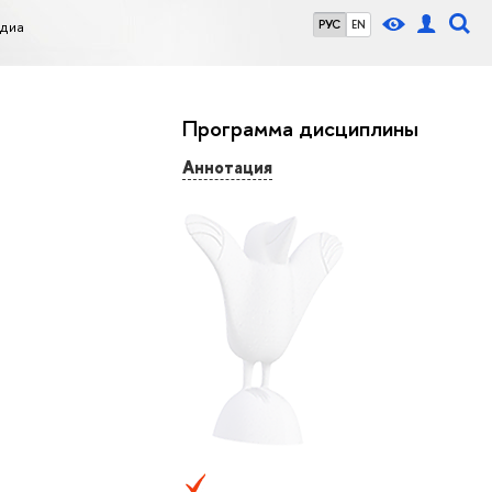
диа
РУС
EN
Программа дисциплины
Аннотация