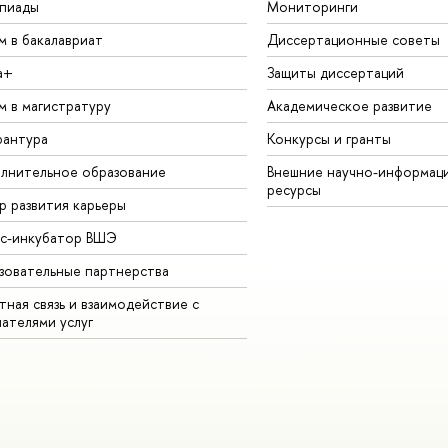
пиады
Мониторинги
м в бакалавриат
Диссертационные советы
а+
Защиты диссертаций
м в магистратуру
Академическое развитие
рантура
Конкурсы и гранты
лнительное образование
Внешние научно-информац
ресурсы
р развития карьеры
ес-инкубатор ВШЭ
зовательные партнерства
ная связь и взаимодействие с
чателями услуг