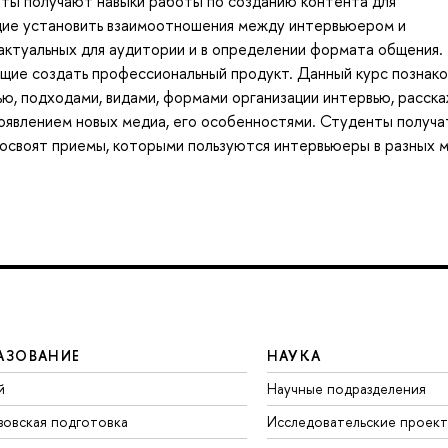
ты получают навыки работы по созданию контента для
щие установить взаимоотношения между интервьюером и
актуальных для аудитории и в определении формата общения.
щие создать профессиональный продукт. Данный курс познак
ью, подходами, видами, формами организации интервью, расск
оявлением новых медиа, его особенностями. Студенты получа
 освоят приемы, которыми пользуются интервьюеры в разных 
АЗОВАНИЕ
НАУКА
й
Научные подразделения
зовская подготовка
Исследовательские проек