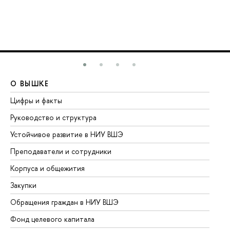
О ВЫШКЕ
О
Цифры и факты
Ли
Руководство и структура
До
Устойчивое развитие в НИУ ВШЭ
Ол
Преподаватели и сотрудники
Пр
Корпуса и общежития
Вы
Закупки
Пр
Обращения граждан в НИУ ВШЭ
Ас
Фонд целевого капитала
До