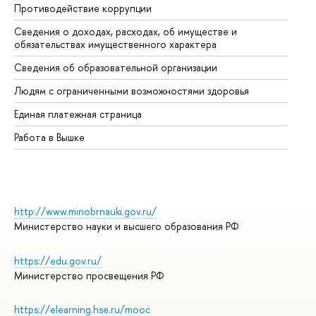
Противодействие коррупции
Це
Сведения о доходах, расходах, об имуществе и
Би
обязательствах имущественного характера
Об
Сведения об образовательной организации
Об
Людям с ограниченными возможностями здоровья
Единая платежная страница
Работа в Вышке
http://www.minobrnauki.gov.ru/
Министерство науки и высшего образования РФ
https://edu.gov.ru/
Министерство просвещения РФ
https://elearning.hse.ru/mooc