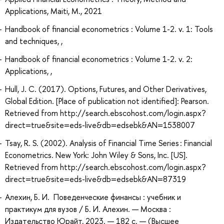
Applications, Maiti, M., 2021
Handbook of financial econometrics : Volume 1-2. v. 1: Tools
and techniques, ,
Handbook of financial econometrics : Volume 1-2. v. 2:
Applications, ,
Hull, J. C. (2017). Options, Futures, and Other Derivatives,
Global Edition. [Place of publication not identified]: Pearson.
Retrieved from http://search.ebscohost.com/login.aspx?
direct=true&site=eds-live&db=edsebk&AN=1538007
Tsay, R. S. (2002). Analysis of Financial Time Series : Financial
Econometrics. New York: John Wiley & Sons, Inc. [US].
Retrieved from http://search.ebscohost.com/login.aspx?
direct=true&site=eds-live&db=edsebk&AN=87319
Алехин, Б. И. Поведенческие финансы : учебник и
практикум для вузов / Б. И. Алехин. — Москва :
Издательство Юрайт, 2023. — 182 с. — (Высшее