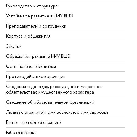
Руководство и структура
До
Устойчивое развитие в НИУ ВШЭ
Ол
Преподаватели и сотрудники
Пр
Корпуса и общежития
Вы
Закупки
Пр
Обращения граждан в НИУ ВШЭ
Ас
Фонд целевого капитала
До
Противодействие коррупции
Це
Сведения о доходах, расходах, об имуществе и
Би
обязательствах имущественного характера
Об
Сведения об образовательной организации
Об
Людям с ограниченными возможностями здоровья
Единая платежная страница
Работа в Вышке