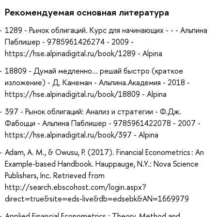
Рекомендуемая основная литература
1289 - Рынок облигаций. Курс для начинающих - - - Альпина
Паблишер - 9785961426274 - 2009 -
https://hse.alpinadigital.ru/book/1289 - Alpina
18809 - Думай медленно... решай быстро (краткое
изложение) - Д. Канеман - Альпина.Академия - 2018 -
https://hse.alpinadigital.ru/book/18809 - Alpina
397 - Рынок облигаций: Анализ и стратегии - Ф.Дж.
Фабоцци - Альпина Паблишер - 9785961422078 - 2007 -
https://hse.alpinadigital.ru/book/397 - Alpina
Adam, A. M., & Owusu, P. (2017). Financial Econometrics : An
Example-based Handbook. Hauppauge, N.Y.: Nova Science
Publishers, Inc. Retrieved from
http://search.ebscohost.com/login.aspx?
direct=true&site=eds-live&db=edsebk&AN=1669979
Applied Financial Econometrics : Theory, Method and