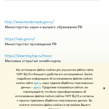
http://www.minobrnauki.gov.ru/
Министерство науки и высшего образования РФ
https://edu.gov.ru/
Министерство просвещения РФ
https://elearning.hse.ru/mooc
Массовые открытые онлайн-курсы
Мы используем файлы cookies для улучшения работы сайта
НИУ ВШЭ и большего удобства его использования. Более
подробную информацию об использовании файлов cookies
© НИУ ВШЭ 1993–2026
Адреса и контакты
можно найти
здесь
, наши правила обработки персональных
Условия использования материалов
данных –
здесь
. Продолжая пользоваться сайтом, вы
✖
подтверждаете, что были проинформированы об
Политика конфиденциальности
использовании файлов cookies сайтом НИУ ВШЭ и согласны
Правила применения рекомендательных технологий в НИУ ВШЭ
с нашими правилами обработки персональных данных. Вы
Карта сайта
можете отключить файлы cookies в настройках Вашего