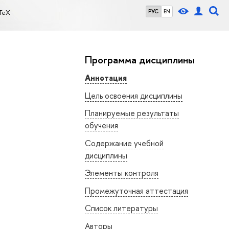
TeX
РУС
EN
Программа дисциплины
Аннотация
Цель освоения дисциплины
Планируемые результаты
обучения
Содержание учебной
дисциплины
Элементы контроля
Промежуточная аттестация
Список литературы
Авторы