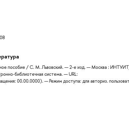
а
008
ература
бное пособие / С. М. Львовский. — 2-е изд. — Москва : ИНТУИТ
ктронно-библиотечная система. — URL:
щения: 00.00.0000). — Режим доступа: для авториз. пользова