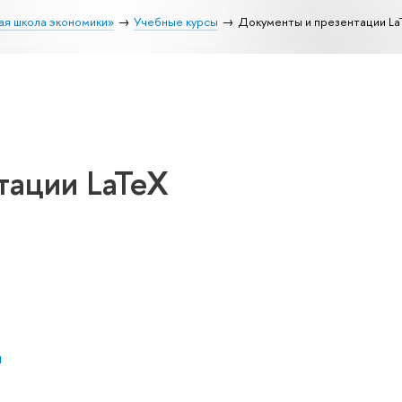
ая школа экономики»
Учебные курсы
Документы и презентации La
тации LaTeX
ч