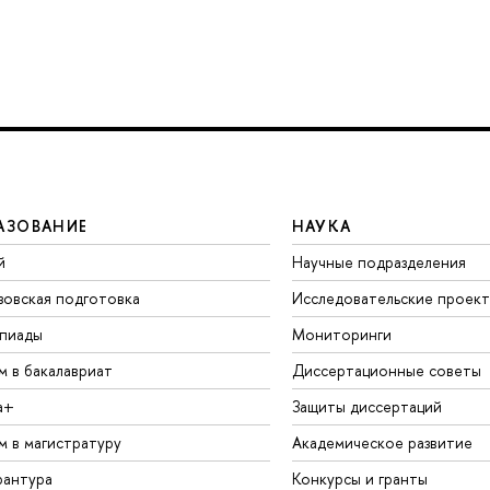
АЗОВАНИЕ
НАУКА
й
Научные подразделения
зовская подготовка
Исследовательские проек
пиады
Мониторинги
м в бакалавриат
Диссертационные советы
а+
Защиты диссертаций
м в магистратуру
Академическое развитие
рантура
Конкурсы и гранты