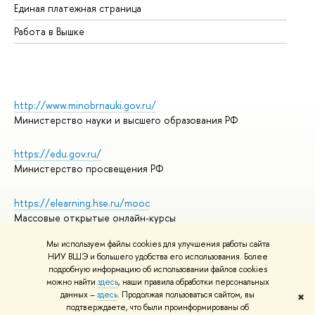
Единая платежная страница
Работа в Вышке
http://www.minobrnauki.gov.ru/
Министерство науки и высшего образования РФ
https://edu.gov.ru/
Министерство просвещения РФ
https://elearning.hse.ru/mooc
Массовые открытые онлайн-курсы
Мы используем файлы cookies для улучшения работы сайта
НИУ ВШЭ и большего удобства его использования. Более
подробную информацию об использовании файлов cookies
© НИУ ВШЭ 1993–2026
Адреса и контакты
можно найти
здесь
, наши правила обработки персональных
Условия использования материалов
данных –
здесь
. Продолжая пользоваться сайтом, вы
✖
подтверждаете, что были проинформированы об
Политика конфиденциальности