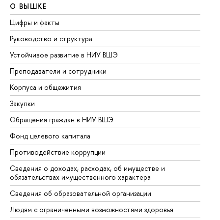
О ВЫШКЕ
О
Цифры и факты
Ли
Руководство и структура
До
Устойчивое развитие в НИУ ВШЭ
Ол
Преподаватели и сотрудники
Пр
Корпуса и общежития
Вы
Закупки
Пр
Обращения граждан в НИУ ВШЭ
Ас
Фонд целевого капитала
До
Противодействие коррупции
Це
Сведения о доходах, расходах, об имуществе и
Би
обязательствах имущественного характера
Об
Сведения об образовательной организации
Об
Людям с ограниченными возможностями здоровья