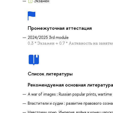
Экзамен
Промежуточная аттестация
2024/2025 3rd module
0.3 * Экзамен + 0.7 * Активность на заняти
Список литературы
Рекомендуемая основная литератур
A war of images : Russian popular prints, wartime 
Властители и судии : развитие правового созна
Навстречу огню. Империя, война и конец царско