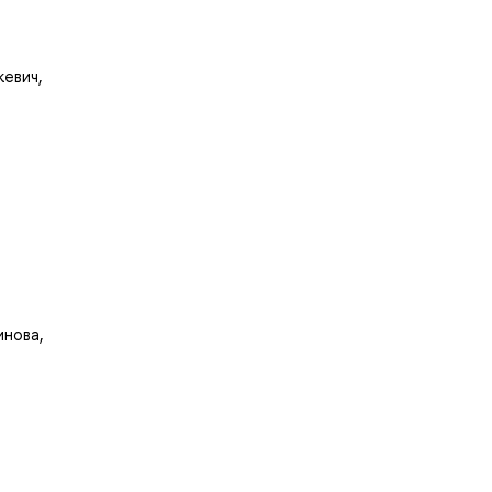
кевич,
нова,