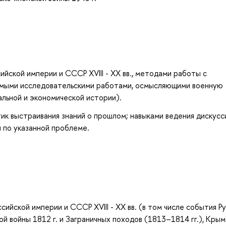
йской империи и СССР XVIII - XX вв., методами работы с
чимыми исследовательскими работами, осмысляющими военную
альной и экономической истории).
ик выстраивания знаний о прошлом; навыками ведения дискусс
 по указанной проблеме.
ийской империи и СССР XVIII - XX вв. (в том числе события Р
й войны 1812 г. и Заграничных походов (1813–1814 гг.), Кры