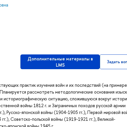
овна
Дополнительные материалы в
Задать во
LMS
твующих практик изучения войн и их последствий (на примере
). Планируется рассмотреть методологические основания изыс
и и историографическую ситуацию, сложившуюся вокруг истор
ственной войны 1812 г. и Заграничных походов русской армии
.), Русско-японской войны (1904-1905 гг.), Первой мировой в
 гг.), Советско-польской войны (1919-1921 гг.), Великой-
ко-японской войны 1945 г.