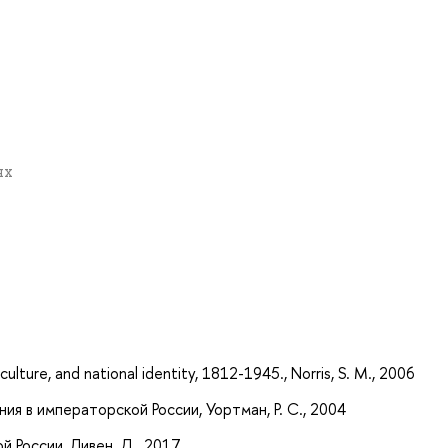
ях
а
culture, and national identity, 1812-1945., Norris, S. M., 2006
ния в императорской России, Уортман, Р. С., 2004
й России, Ливен, Д., 2017