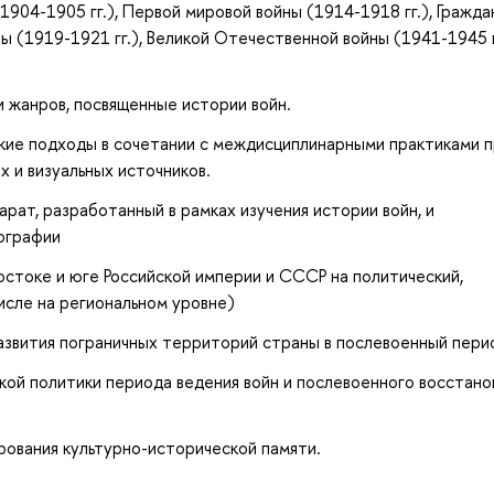
(1904-1905 гг.), Первой мировой войны (1914-1918 гг.), Гражда
ы (1919-1921 гг.), Великой Отечественной войны (1941-1945 г
и жанров, посвященные истории войн.
кие подходы в сочетании с междисциплинарными практиками 
 и визуальных источников.
рат, разработанный в рамках изучения истории войн, и
ографии
востоке и юге Российской империи и СССР на политический,
исле на региональном уровне)
азвития пограничных территорий страны в послевоенный пери
ой политики периода ведения войн и послевоенного восстано
рования культурно-исторической памяти.