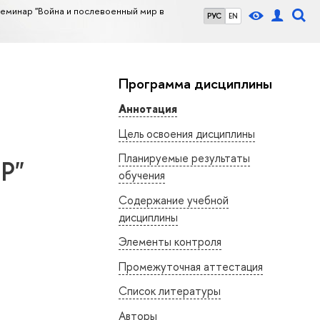
еминар "Война и послевоенный мир в
РУС
EN
Программа дисциплины
Аннотация
Цель освоения дисциплины
Планируемые результаты
Р"
обучения
Содержание учебной
дисциплины
Элементы контроля
Промежуточная аттестация
Список литературы
Авторы