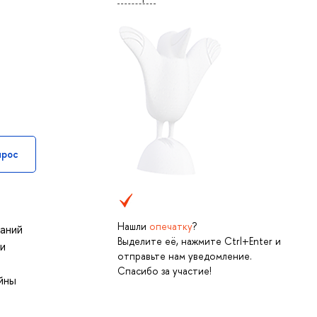
прос
Нашли
опечатку
?
каний
Выделите её, нажмите Ctrl+Enter и
ии
отправьте нам уведомление.
Спасибо за участие!
ойны