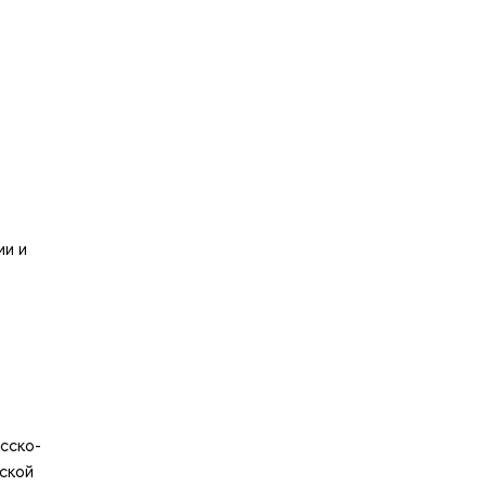
ии и
усско-
мской