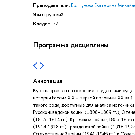
Преподаватели:
Болтунова Екатерина Михайл
Язык:
русский
Кредиты:
3
Программа дисциплины
Аннотация
Курс направлен на освоение студентами сущес
истории России XIX – первой половины XX вв.
такого рода, доступные для анализа источник
Русско-шведской войны (1808–1809 гг.), Отече
(1813–1814 гг.), Крымской войны (1853-1856 гг
(1914-1918 гг.), Гражданской войны (1918-1923
Отечественной войны (1941-1945 гг.) и Советс