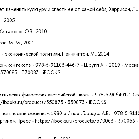
т изменить культуру и спасти ее от самой себя, Харрисон, Л.,
., 2005
Кильдюшов О.В., 2010
ва, М. М., 2001
- экономической политики, Пеннингтон, М., 2014
ом контексте - 978-5-91103-446-7 - Шрупп А. - 2019 - Москв
f/370083 - 370083 - iBOOKS
итическая философия австрийской школы - 978-5-906401-10-6
://ibooks.ru/products/350873 - 350873 - iBOOKS
листический феминизм 1980-х / пер., Гараджа А.В. - 978-5-911
ргинем Пресс - https://ibooks.ru/products/370063 - 370063 -