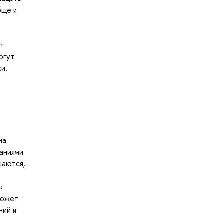
бще и
ит
огут
и.
на
ваниями
шаются,
о
может
ний и