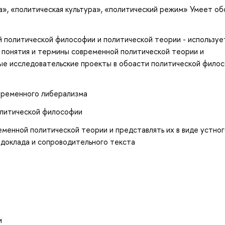
а», «политическая культура», «политический режим» Умеет о
й политической философии и политической теории - используе
 понятия и термины современной политической теории и
ые исследовательские проекты в обоасти политической филос
овременного либерализма
олитической философии
еменной политической теории и представлять их в виде устно
 доклада и сопроводительного текста
и