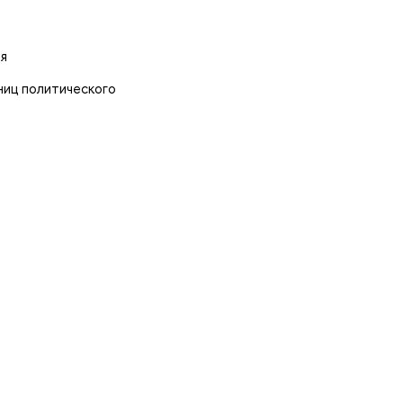
ия
ниц политического