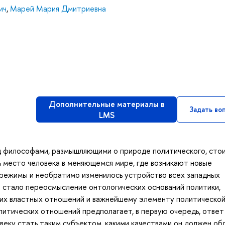
ич
,
Марей Мария Дмитриевна
Дополнительные материалы в
Задать во
LMS
ед философами, размышляющими о природе политического, сто
 место человека в меняющемся мире, где возникают новые
 режимы и необратимо изменилось устройство всех западных
о стало переосмысление онтологических оснований политики,
ских властных отношений и важнейшему элементу политическо
литических отношений предполагает, в первую очередь, ответ
веку стать таким субъектом, какими качествами он должен об