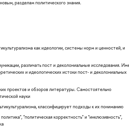
новым, разделам политического знания.
культурализма как идеологии, системы норм и ценностей, и
уникации, различать пост и деколониальные исследования. Им
ретических и идеологических истоки пост- и деколониальных
ских проектов и обзоров литературы. Самостоятельно
тической науки
ьтикультурализма, классифицирует подходы к их пониманию
политика", "политическая корректность" и "инклюзивность",
ка