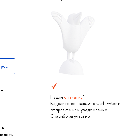
прос
ит
Нашли
опечатку
?
Выделите её, нажмите Ctrl+Enter и
отправьте нам уведомление.
Спасибо за участие!
й
 на
ладать