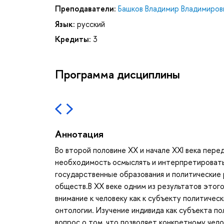
Преподаватели:
Башков Владимир Владимиров
Язык:
русский
Кредиты:
3
Программа дисциплины
Аннотация
Во второй половине ХХ и начале XXI века пер
необходимость осмыслять и интерпретировать
государственные образования и политические
обществ.В ХХ веке одним из результатов этог
внимание к человеку как к субъекту политиче
онтологии. Изучение индивида как субъекта по
вопрос о том, что позволяет конкретному чело