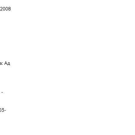
 2008
а: Ад
 -
03-