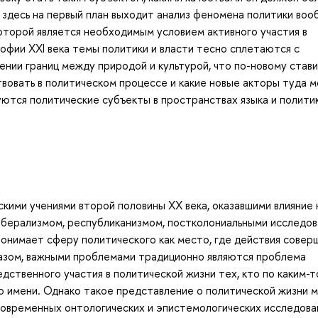
 здесь на первый план выходит анализ феномена политики воо
которой является необходимым условием активного участия в
офии XXI века темы политики и власти тесно сплетаются с
ении границ между природой и культурой, что по-новому став
твовать в политическом процессе и какие новые акторы туда м
уются политические субъекты в пространствах языка и политик
кими учениями второй половины ХХ века, оказавшими влияние 
иберализмом, республиканизмом, постколониальными исследо
понимает сферу политического как место, где действия совер
разом, важными проблемами традиционно являются проблема
дственного участия в политической жизни тех, кто по каким-т
го имени. Однако такое представление о политической жизни 
овременных онтологических и эпистемологических исследова