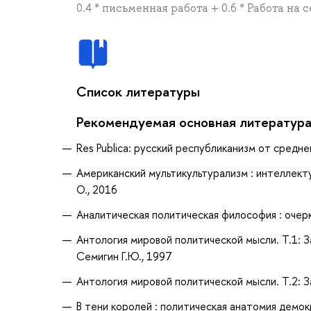
0.4 * письменная работа + 0.6 * Работа на
Список литературы
Рекомендуемая основная литератур
Res Publica: русский республиканизм от среднев
Американский мультикультурализм : интеллекту
О., 2016
Аналитическая политическая философия : очерк
Антология мировой политической мысли. Т.1: За
Семигин Г.Ю., 1997
Антология мировой политической мысли. Т.2: З
В тени королей : политическая анатомия демок