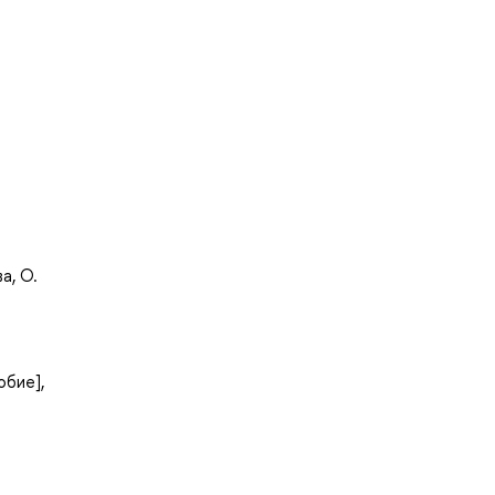
а, О.
обие],