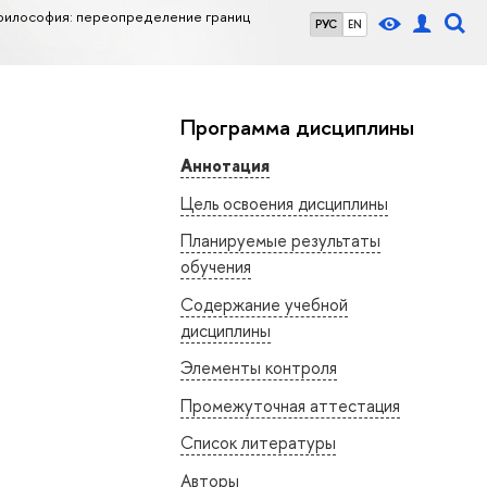
философия: переопределение границ
РУС
EN
Программа дисциплины
Аннотация
Цель освоения дисциплины
Планируемые результаты
обучения
Содержание учебной
дисциплины
Элементы контроля
Промежуточная аттестация
Список литературы
Авторы