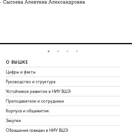
Сысоева Алевтина Александровна
О ВЫШКЕ
О
Цифры и факты
Ли
Руководство и структура
До
Устойчивое развитие в НИУ ВШЭ
Ол
Преподаватели и сотрудники
Пр
Корпуса и общежития
Вы
Закупки
Пр
Обращения граждан в НИУ ВШЭ
Ас