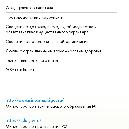
Фонд целевого капитала
До
Противодействие коррупции
Це
Сведения о доходах, расходах, об имуществе и
Би
обязательствах имущественного характера
Об
Сведения об образовательной организации
Об
Людям с ограниченными возможностями здоровья
Единая платежная страница
Работа в Вышке
http://www.minobrnauki.gov.ru/
Министерство науки и высшего образования РФ
https://edu.gov.ru/
Министерство просвещения РФ