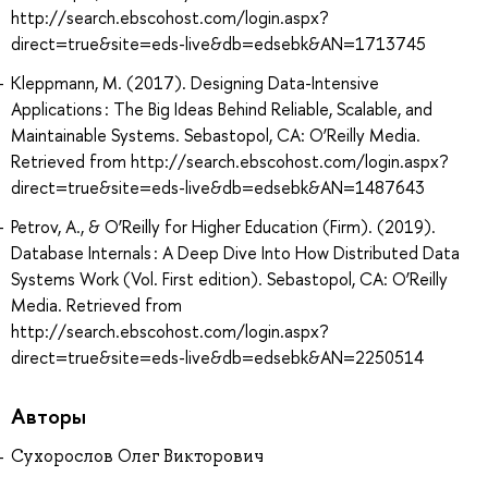
http://search.ebscohost.com/login.aspx?
direct=true&site=eds-live&db=edsebk&AN=1713745
Kleppmann, M. (2017). Designing Data-Intensive
Applications : The Big Ideas Behind Reliable, Scalable, and
Maintainable Systems. Sebastopol, CA: O’Reilly Media.
Retrieved from http://search.ebscohost.com/login.aspx?
direct=true&site=eds-live&db=edsebk&AN=1487643
Petrov, A., & O’Reilly for Higher Education (Firm). (2019).
Database Internals : A Deep Dive Into How Distributed Data
Systems Work (Vol. First edition). Sebastopol, CA: O’Reilly
Media. Retrieved from
http://search.ebscohost.com/login.aspx?
direct=true&site=eds-live&db=edsebk&AN=2250514
Авторы
Сухорослов Олег Викторович