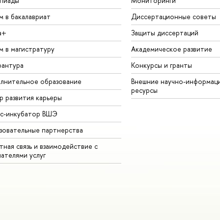
пиады
Мониторинги
м в бакалавриат
Диссертационные советы
а+
Защиты диссертаций
м в магистратуру
Академическое развитие
рантура
Конкурсы и гранты
лнительное образование
Внешние научно-информац
ресурсы
р развития карьеры
ес-инкубатор ВШЭ
зовательные партнерства
ная связь и взаимодействие с
чателями услуг