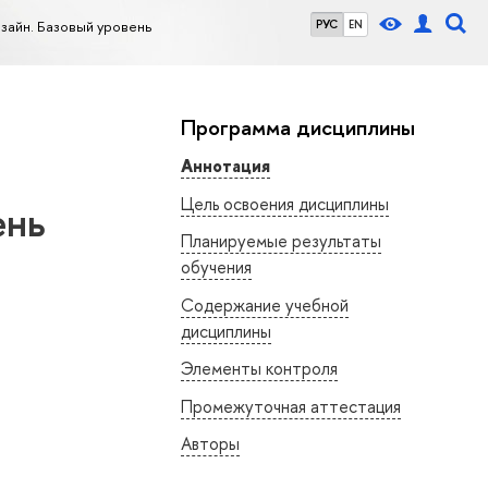
зайн. Базовый уровень
РУС
EN
Программа дисциплины
Аннотация
Цель освоения дисциплины
ень
Планируемые результаты
обучения
Содержание учебной
дисциплины
Элементы контроля
Промежуточная аттестация
Авторы