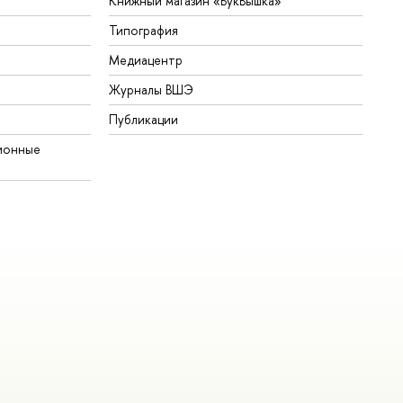
Книжный магазин «БукВышка»
Типография
Медиацентр
Журналы ВШЭ
Публикации
ионные