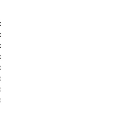
)
)
)
)
)
)
)
)