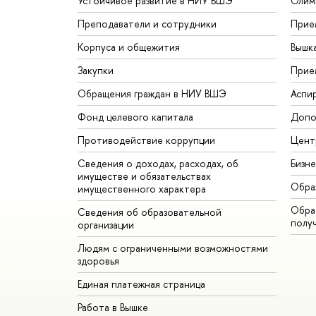
Устойчивое развитие в НИУ ВШЭ
Олим
Преподаватели и сотрудники
Прие
Корпуса и общежития
Вышк
Закупки
Прие
Обращения граждан в НИУ ВШЭ
Аспи
Фонд целевого капитала
Допо
Противодействие коррупции
Цент
Сведения о доходах, расходах, об
Бизн
имуществе и обязательствах
Обра
имущественного характера
Обрат
Сведения об образовательной
полу
организации
Людям с ограниченными возможностями
здоровья
Единая платежная страница
Работа в Вышке