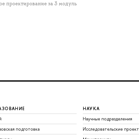
ое проектирование за 3 модуль
АЗОВАНИЕ
НАУКА
й
Научные подразделения
зовская подготовка
Исследовательские проек