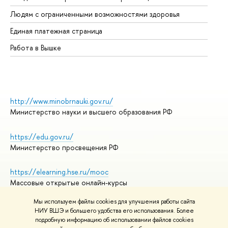
Об
Людям с ограниченными возможностями здоровья
Единая платежная страница
Работа в Вышке
http://www.minobrnauki.gov.ru/
Министерство науки и высшего образования РФ
https://edu.gov.ru/
Министерство просвещения РФ
https://elearning.hse.ru/mooc
Массовые открытые онлайн-курсы
Мы используем файлы cookies для улучшения работы сайта
НИУ ВШЭ и большего удобства его использования. Более
подробную информацию об использовании файлов cookies
© НИУ ВШЭ 1993–2026
Адреса и контакты