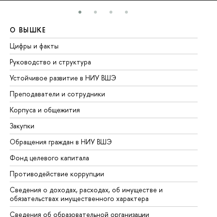
О ВЫШКЕ
О
Цифры и факты
Ли
Руководство и структура
До
Устойчивое развитие в НИУ ВШЭ
Ол
Преподаватели и сотрудники
Пр
Корпуса и общежития
Вы
Закупки
Пр
Обращения граждан в НИУ ВШЭ
Ас
Фонд целевого капитала
До
Противодействие коррупции
Це
Сведения о доходах, расходах, об имуществе и
Би
обязательствах имущественного характера
Об
Сведения об образовательной организации