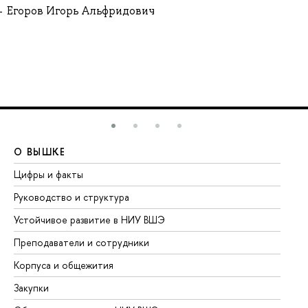
Егоров Игорь Альфридович
О ВЫШКЕ
О
Цифры и факты
Ли
Руководство и структура
До
Устойчивое развитие в НИУ ВШЭ
Ол
Преподаватели и сотрудники
Пр
Корпуса и общежития
Вы
Закупки
Пр