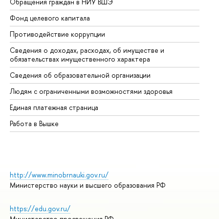
Обращения граждан в НИУ ВШЭ
Ас
Фонд целевого капитала
До
Противодействие коррупции
Це
Сведения о доходах, расходах, об имуществе и
Би
обязательствах имущественного характера
Об
Сведения об образовательной организации
Об
Людям с ограниченными возможностями здоровья
Единая платежная страница
Работа в Вышке
http://www.minobrnauki.gov.ru/
Министерство науки и высшего образования РФ
https://edu.gov.ru/
Министерство просвещения РФ