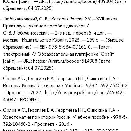
Юрайт [сайт]. — URL: https://urait.ru/bcode/489004 (дата
обращения: 04.07.2025).
Любичанковский, С. В. История России XVII—XVIII веков.
Практикум : учебное пособие для вузов /
С. В. Любичанковский. — 2-е изд., перераб. и доп. —
Москва : Издательство Юрайт, 2023. — 159 с. — (Высшее
образование). — ISBN 978-5-534-07161-0. — Текст :
электронный // Образовательная платформа Юрайт
[сайт]. — URL: https://urait.ru/bcode/514988 (дата
обращения: 04.07.2025).
Орлов А.С., Георгиев В.А., Георгиева Н.Г., Сивохина Т.А. -
История России. 5-е издание. Учебник - 978-5-392-35409-2
- Проспект - 2022 - http://ebs.prospekt.org/book/45042 -
45042 - PROSPECT
Орлов А.С., Георгиев В.А., Георгиева Н.Г., Сивохина Т.А. -
Хрестоматия по истории России. Учебное пособие - 978-5-
392-18468-2 - Проспект - 2016 -