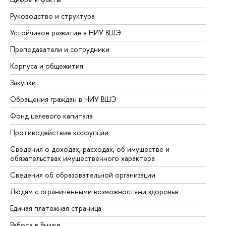
Руководство и структура
До
Устойчивое развитие в НИУ ВШЭ
Ол
Преподаватели и сотрудники
Пр
Корпуса и общежития
Вы
Закупки
Пр
Обращения граждан в НИУ ВШЭ
Ас
Фонд целевого капитала
До
Противодействие коррупции
Це
Сведения о доходах, расходах, об имуществе и
Би
обязательствах имущественного характера
Об
Сведения об образовательной организации
Об
Людям с ограниченными возможностями здоровья
Единая платежная страница
Работа в Вышке