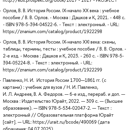
http://ebs.prospekt.org/book/1017 - 1017 - PROSPECT
Орлов, В. В. История России. IX-начало XX века : учебное
пособие / В. В. Орлов. - Москва : Дашков и К, 2021. - 448 с.
- ISBN 978-5-394-04522-6. - Текст : электронный. - URL:
https://znanium.com/catalog/product/1922298
Орлов, В. В. История России. IX-начало XXI века: схемы,
таблицы, термины, тесты : учебное пособие / В. В. Орлов. -
2-е изд. - Москва : Дашков и К, 2023. - 260 с. - ISBN 978-5-
394-05224-8. - Текст : электронный. - URL:
https://znanium.com/catalog/product/1922299
Павленко, Н. И. История России 1700—1861 гг. (с
картами) : учебник для вузов / Н. И. Павленко,
И. Л. Андреев, В. А. Федоров. — 6-е изд., перераб. и доп. —
Москва : Издательство Юрайт, 2022. — 309 с. — (Высшее
образование). — ISBN 978-5-534-02047-2. — Текст :
электронный // Образовательная платформа Юрайт
[сайт]. — URL: https://urait.ru/bcode/490069 (дата
обращения: 04.07.2025).