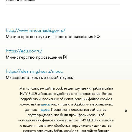
http://www.minobrnauki.gov.ru/
Министерство науки и высшего образования РФ
https://edu.gov.ru/
Министерство просвещения РФ
https://elearning.hse.ru/mooc
Массовые открытые онлайн-курсы
Мы используем файлы cookies для улучшения работы сайта
НИУ ВШЭ и большего удобства его использования. Более
подробную информацию об использовании файлов cookies
© НИУ ВШЭ 1993–2026
Адреса и контакты
можно найти
здесь
, наши правила обработки персональных
Условия использования материалов
данных –
здесь
. Продолжая пользоваться сайтом, вы
✖
подтверждаете, что были проинформированы об
Политика конфиденциальности
использовании файлов cookies сайтом НИУ ВШЭ и согласны
Правила применения рекомендательных технологий в НИУ ВШЭ
с нашими правилами обработки персональных данных. Вы
Карта сайта
можете отключить файлы cookies в настройках Вашего