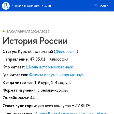
Высшая школа экономики
Меню
БАКАЛАВРИАТ 2024/2025
История России
Статус:
Курс обязательный (
Философия
)
Направление:
47.03.01. Философия
Кто читает:
Школа исторических наук
Где читается:
Факультет гуманитарных наук
Когда читается:
1-й курс, 1-4 модуль
Формат изучения:
с онлайн-курсом
Онлайн-часы:
44
Охват аудитории:
для всех кампусов НИУ ВШЭ
Преподаватели:
Ильина Кира Андреевна
,
Парфеня Мария