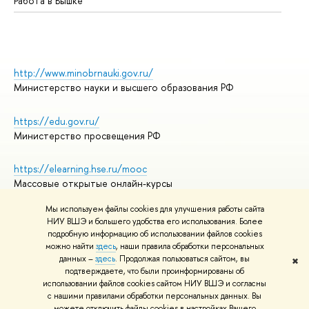
Работа в Вышке
http://www.minobrnauki.gov.ru/
Министерство науки и высшего образования РФ
https://edu.gov.ru/
Министерство просвещения РФ
https://elearning.hse.ru/mooc
Массовые открытые онлайн-курсы
Мы используем файлы cookies для улучшения работы сайта
НИУ ВШЭ и большего удобства его использования. Более
подробную информацию об использовании файлов cookies
© НИУ ВШЭ 1993–2026
Адреса и контакты
можно найти
здесь
, наши правила обработки персональных
Условия использования материалов
данных –
здесь
. Продолжая пользоваться сайтом, вы
✖
подтверждаете, что были проинформированы об
Политика конфиденциальности
использовании файлов cookies сайтом НИУ ВШЭ и согласны
Правила применения рекомендательных технологий в НИУ ВШЭ
с нашими правилами обработки персональных данных. Вы
Карта сайта
можете отключить файлы cookies в настройках Вашего