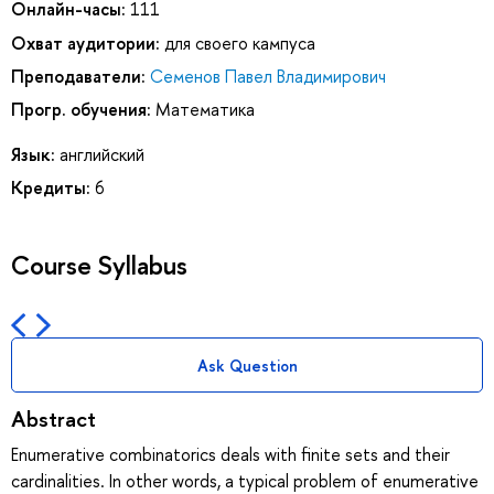
Онлайн-часы:
111
Охват аудитории:
для своего кампуса
Преподаватели:
Семенов Павел Владимирович
Прогр. обучения:
Математика
Язык:
английский
Кредиты:
6
Course Syllabus
Ask Question
Abstract
Enumerative combinatorics deals with finite sets and their
cardinalities. In other words, a typical problem of enumerative