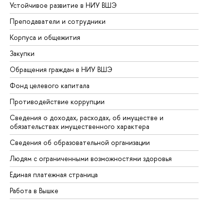
Устойчивое развитие в НИУ ВШЭ
Ол
Преподаватели и сотрудники
Пр
Корпуса и общежития
Вы
Закупки
Пр
Обращения граждан в НИУ ВШЭ
Ас
Фонд целевого капитала
До
Противодействие коррупции
Це
Сведения о доходах, расходах, об имуществе и
Би
обязательствах имущественного характера
Об
Сведения об образовательной организации
Об
Людям с ограниченными возможностями здоровья
Единая платежная страница
Работа в Вышке