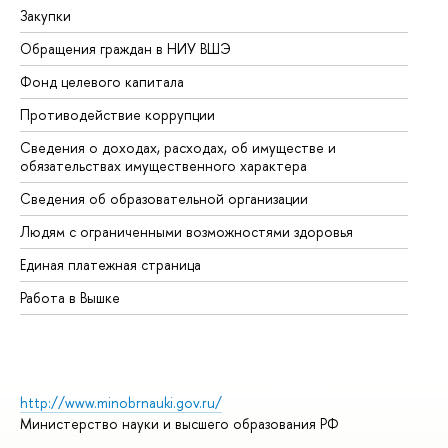
Закупки
Пр
Обращения граждан в НИУ ВШЭ
Ас
Фонд целевого капитала
До
Противодействие коррупции
Це
Сведения о доходах, расходах, об имуществе и
Би
обязательствах имущественного характера
Об
Сведения об образовательной организации
Об
Людям с ограниченными возможностями здоровья
Единая платежная страница
Работа в Вышке
http://www.minobrnauki.gov.ru/
Министерство науки и высшего образования РФ