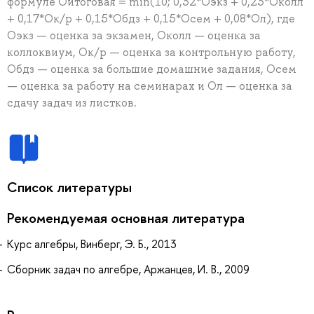
формуле Oитоговая = min(10; 0,32*Oэкз + 0,23*Oколл
+ 0,17*Oк/р + 0,15*Oбдз + 0,15*Oсем + 0,08*Oл), где
Oэкз — оценка за экзамен, Oколл — оценка за
коллоквиум, Oк/р — оценка за контрольную работу,
Oбдз — оценка за большие домашние задания, Oсем
— оценка за работу на семинарах и Oл — оценка за
сдачу задач из листков.
Список литературы
Рекомендуемая основная литература
Курс алгебры, Винберг, Э. Б., 2013
Сборник задач по алгебре, Аржанцев, И. В., 2009