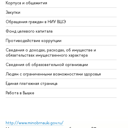
Корпуса и общежития
Вы
Закупки
Пр
Обращения граждан в НИУ ВШЭ
Ас
Фонд целевого капитала
До
Противодействие коррупции
Це
Сведения о доходах, расходах, об имуществе и
Би
обязательствах имущественного характера
Об
Сведения об образовательной организации
Об
Людям с ограниченными возможностями здоровья
Единая платежная страница
Работа в Вышке
http://www.minobrnauki.gov.ru/