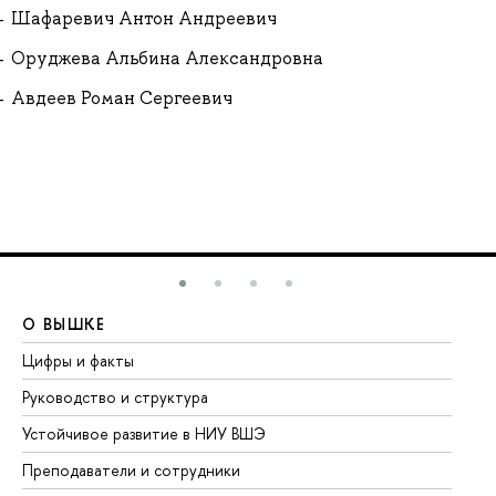
Шафаревич Антон Андреевич
Оруджева Альбина Александровна
Авдеев Роман Сергеевич
О ВЫШКЕ
О
Цифры и факты
Ли
Руководство и структура
До
Устойчивое развитие в НИУ ВШЭ
Ол
Преподаватели и сотрудники
Пр