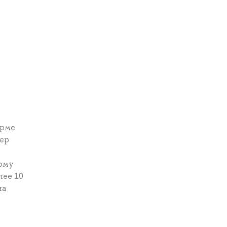
орме
тер
ному
лее 10
на