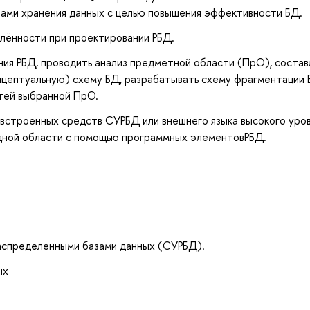
бами хранения данных с целью повышения эффективности БД.
лённости при проектировании РБД.
ия РБД, проводить анализ предметной области (ПрО), состав
нцептуальную) схему БД, разрабатывать схему фрагментации 
тей выбранной ПрО.
встроенных средств СУРБД или внешнего языка высокого уров
адной области с помощью программных элементовРБД.
аспределенными базами данных (СУРБД).
ых