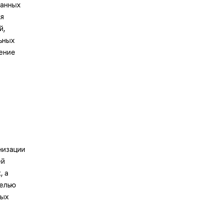
ванных
ся
й,
ьных
ение
низации
ей
, а
целью
ных