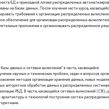
оекта БД и прикладной логики распределенных автоматизиро
аны на базах данных. После изучения части курса, касающей
ировать требования к организации распределенных вычислени
ное обеспечение для организации распределенных вычислител
лительные приложения и организовывать распределенное реш
базы данных и сетевые вычисления" в части, касающейся
чение научных и технических проблем, задач и вопросов орга
освоение методов организации хранения данных, новых модел
ных алгоритмов обработки данных в распределенных системах
лизации РБД. В части, касающейся сетевых вычислений (СВ), 
ие архитектуры и технологий построения систем распределен
лгоритмами.