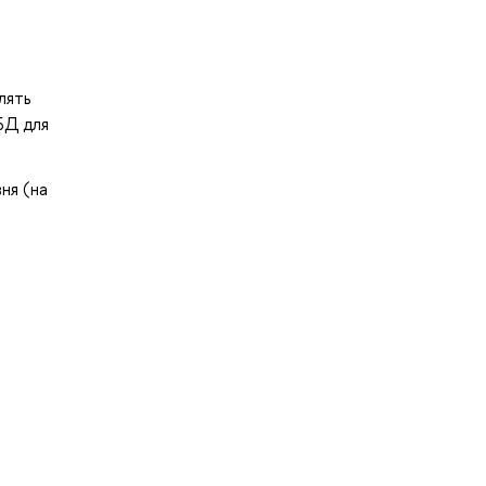
лять
БД для
ня (на