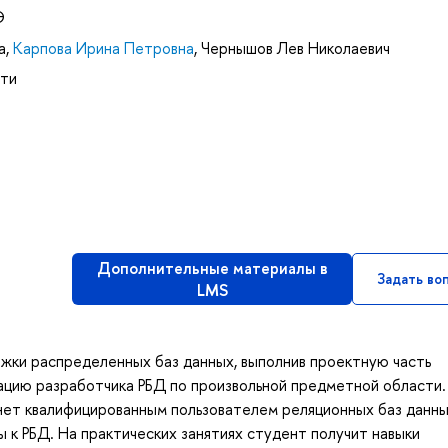
Э
а
,
Карпова Ирина Петровна
,
Чернышов Лев Николаевич
ети
Дополнительные материалы в
Задать во
LMS
жки распределенных баз данных, выполнив проектную часть
ацию разработчика РБД по произвольной предметной области.
нет квалифицированным пользователем реляционных баз данны
к РБД. На практических занятиях студент получит навыки