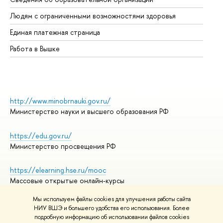
Об
Людям с ограниченными возможностями здоровья
Единая платежная страница
Работа в Вышке
http://www.minobrnauki.gov.ru/
Министерство науки и высшего образования РФ
https://edu.gov.ru/
Министерство просвещения РФ
https://elearning.hse.ru/mooc
Массовые открытые онлайн-курсы
Мы используем файлы cookies для улучшения работы сайта
НИУ ВШЭ и большего удобства его использования. Более
подробную информацию об использовании файлов cookies
© НИУ ВШЭ 1993–2026
Адреса и контакты