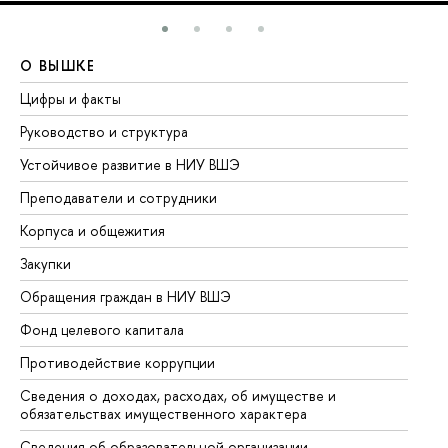
О ВЫШКЕ
О
Цифры и факты
Ли
Руководство и структура
До
Устойчивое развитие в НИУ ВШЭ
Ол
Преподаватели и сотрудники
Пр
Корпуса и общежития
Вы
Закупки
Пр
Обращения граждан в НИУ ВШЭ
Ас
Фонд целевого капитала
До
Противодействие коррупции
Це
Сведения о доходах, расходах, об имуществе и
Би
обязательствах имущественного характера
Об
Сведения об образовательной организации