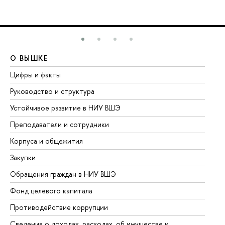
О ВЫШКЕ
О
Цифры и факты
Ли
Руководство и структура
До
Устойчивое развитие в НИУ ВШЭ
Ол
Преподаватели и сотрудники
Пр
Корпуса и общежития
Вы
Закупки
Пр
Обращения граждан в НИУ ВШЭ
Ас
Фонд целевого капитала
До
Противодействие коррупции
Це
Сведения о доходах, расходах, об имуществе и
Би