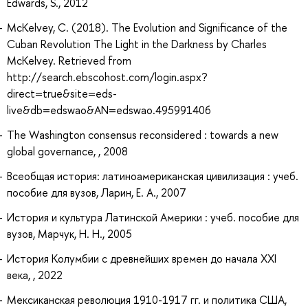
Edwards, S., 2012
McKelvey, C. (2018). The Evolution and Significance of the
Cuban Revolution The Light in the Darkness by Charles
McKelvey. Retrieved from
http://search.ebscohost.com/login.aspx?
direct=true&site=eds-
live&db=edswao&AN=edswao.495991406
The Washington consensus reconsidered : towards a new
global governance, , 2008
Всеобщая история: латиноамериканская цивилизация : учеб.
пособие для вузов, Ларин, Е. А., 2007
История и культура Латинской Америки : учеб. пособие для
вузов, Марчук, Н. Н., 2005
История Колумбии с древнейших времен до начала XXI
века, , 2022
Мексиканская революция 1910-1917 гг. и политика США,