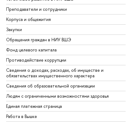
Преподаватели и сотрудники
Пр
Корпуса и общежития
Вы
Закупки
Пр
Обращения граждан в НИУ ВШЭ
Ас
Фонд целевого капитала
До
Противодействие коррупции
Це
Сведения о доходах, расходах, об имуществе и
Би
обязательствах имущественного характера
Об
Сведения об образовательной организации
Об
Людям с ограниченными возможностями здоровья
Единая платежная страница
Работа в Вышке