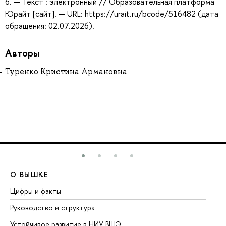
6. — Текст : электронный // Образовательная платформа
Юрайт [сайт]. — URL: https://urait.ru/bcode/516482 (дата
обращения: 02.07.2026).
Авторы
Туренко Кристина Армановна
О ВЫШКЕ
О
Цифры и факты
Ли
Руководство и структура
До
Устойчивое развитие в НИУ ВШЭ
Ол