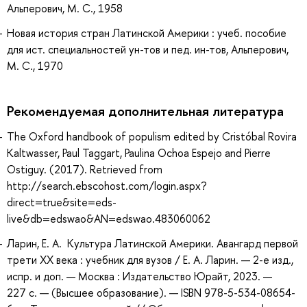
Альперович, М. С., 1958
Новая история стран Латинской Америки : учеб. пособие
для ист. специальностей ун-тов и пед. ин-тов, Альперович,
М. С., 1970
Рекомендуемая дополнительная литература
The Oxford handbook of populism edited by Cristóbal Rovira
Kaltwasser, Paul Taggart, Paulina Ochoa Espejo and Pierre
Ostiguy. (2017). Retrieved from
http://search.ebscohost.com/login.aspx?
direct=true&site=eds-
live&db=edswao&AN=edswao.483060062
Ларин, Е. А. Культура Латинской Америки. Авангард первой
трети ХХ века : учебник для вузов / Е. А. Ларин. — 2-е изд.,
испр. и доп. — Москва : Издательство Юрайт, 2023. —
227 с. — (Высшее образование). — ISBN 978-5-534-08654-