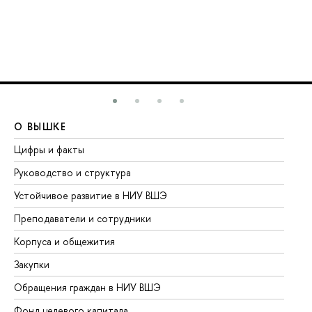
О ВЫШКЕ
О
Цифры и факты
Ли
Руководство и структура
До
Устойчивое развитие в НИУ ВШЭ
Ол
Преподаватели и сотрудники
Пр
Корпуса и общежития
Вы
Закупки
Пр
Обращения граждан в НИУ ВШЭ
Ас
Фонд целевого капитала
До