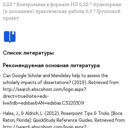
0,25 * Контрольная в формате НЭ 0,25 * Аудиторные
(и домашние) практические работы 0,3 * Групповой
проект
Список литературы
Рекомендуемая основная литература
Can Google Scholar and Mendeley help to assess the
scholarly impacts of dissertations? (2019). Retrieved from
http://search.ebscohost.com/login.aspx?
direct=true&site=eds-
live&db=edsbas&AN=edsbas.C32203D9
Hales, J., & Aldrich, L. (2012). Powerpoint Tips & Tricks. [Boca
Raton, Florida]: QuickStudy Reference Guides. Retrieved from
http://search.ebscohost.com/login.aspx?