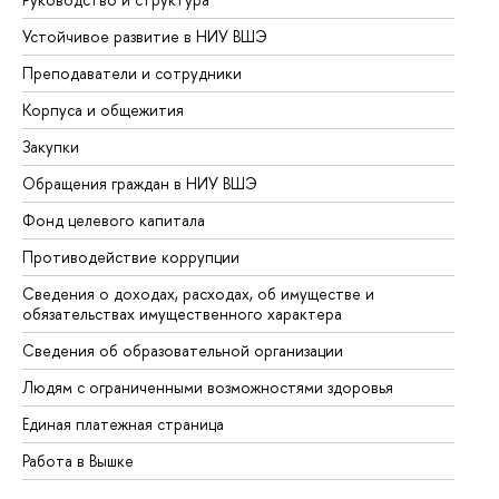
Устойчивое развитие в НИУ ВШЭ
Ол
Преподаватели и сотрудники
Пр
Корпуса и общежития
Вы
Закупки
Пр
Обращения граждан в НИУ ВШЭ
Ас
Фонд целевого капитала
До
Противодействие коррупции
Це
Сведения о доходах, расходах, об имуществе и
Би
обязательствах имущественного характера
Об
Сведения об образовательной организации
Об
Людям с ограниченными возможностями здоровья
Единая платежная страница
Работа в Вышке