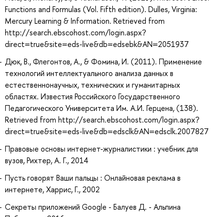
Functions and Formulas (Vol. Fifth edition). Dulles, Virginia:
Mercury Learning & Information. Retrieved from
http://search.ebscohost.com/login.aspx?
direct=true&site=eds-live&db=edsebk&AN=2051937
Дюк, В., Флегонтов, А., & Фомина, И. (2011). Применение
технологий интеллектуального анализа данных в
естественнонаучных, технических и гуманитарных
областях. Известия Российского Государственного
Педагогического Университета Им. А.И. Герцена, (138).
Retrieved from http://search.ebscohost.com/login.aspx?
direct=true&site=eds-live&db=edsclk&AN=edsclk.2007827
Правовые основы интернет-журналистики : учебник для
вузов, Рихтер, А. Г., 2014
Пусть говорят Ваши пальцы : Онлайновая реклама в
интернете, Харрис, Г., 2002
Секреты приложений Google - Балуев Д. - Альпина