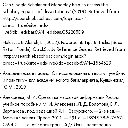
Can Google Scholar and Mendeley help to assess the
scholarly impacts of dissertations? (2019). Retrieved from
http://search.ebscohost.com/login.aspx?
direct=true&site=eds-
live&db=edsbas&AN=edsbas.C32203D9
Hales, J., & Aldrich, L. (2012). Powerpoint Tips & Tricks. [Boca
Raton, Florida]: QuickStudy Reference Guides. Retrieved from
http://search.ebscohost.com/login.aspx?
direct=true&site=eds-live&db=edsebk&AN=1534329
Академическое письмо. От исследования к тексту : учебник
и практикум для академического бакалавриата, Кувшинская,
Ю.М., 2019
Алексеева, М. И. Средства массовой информации России :
учебное пособие / М. И. Алексеева, Л. Д. Болотова, Е. Л.
Вартанова , под редакцией Я. Н. Засурского. — 2-е изд. —
Москва : Аспект Пресс, 2011. — 391 с. — ISBN 978-5-7567-
0594-2. — Текст : электронный // Лань : электронно-