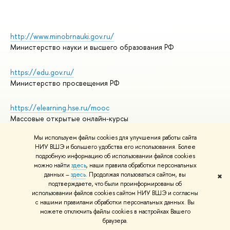
http://www.minobrnauki.gov.ru/
Министерство науки и высшего образования РФ
https://edu.gov.ru/
Министерство просвещения РФ
https://elearning.hse.ru/mooc
Массовые открытые онлайн-курсы
Мы используем файлы cookies для улучшения работы сайта
НИУ ВШЭ и большего удобства его использования. Более
подробную информацию об использовании файлов cookies
© НИУ ВШЭ 1993–2026
Адреса и контакты
можно найти
здесь
, наши правила обработки персональных
Условия использования материалов
данных –
здесь
. Продолжая пользоваться сайтом, вы
✖
подтверждаете, что были проинформированы об
Политика конфиденциальности
использовании файлов cookies сайтом НИУ ВШЭ и согласны
Правила применения рекомендательных технологий в НИУ ВШЭ
с нашими правилами обработки персональных данных. Вы
Карта сайта
можете отключить файлы cookies в настройках Вашего
браузера.
Редактору