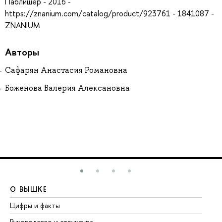
Паблишер - 2016 -
https://znanium.com/catalog/product/923761 - 1841087 -
ZNANIUM
Авторы
Сафарян Анастасия Романовна
Боженова Валерия Алексановна
О ВЫШКЕ
О
Цифры и факты
Ли
Руководство и структура
До