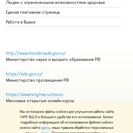
Людям с ограниченными возможностями здоровья
Единая платежная страница
Работа в Вышке
http://www.minobrnauki.gov.ru/
Министерство науки и высшего образования РФ
https://edu.gov.ru/
Министерство просвещения РФ
https://elearning.hse.ru/mooc
Массовые открытые онлайн-курсы
Мы используем файлы cookies для улучшения работы сайта
НИУ ВШЭ и большего удобства его использования. Более
подробную информацию об использовании файлов cookies
© НИУ ВШЭ 1993–2026
Адреса и контакты
можно найти
здесь
, наши правила обработки персональных
Условия использования материалов