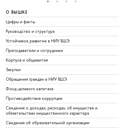
О ВЫШКЕ
О
Цифры и факты
Ли
Руководство и структура
До
Устойчивое развитие в НИУ ВШЭ
Ол
Преподаватели и сотрудники
Пр
Корпуса и общежития
Вы
Закупки
Пр
Обращения граждан в НИУ ВШЭ
Ас
Фонд целевого капитала
До
Противодействие коррупции
Це
Сведения о доходах, расходах, об имуществе и
Би
обязательствах имущественного характера
Об
Сведения об образовательной организации
Об