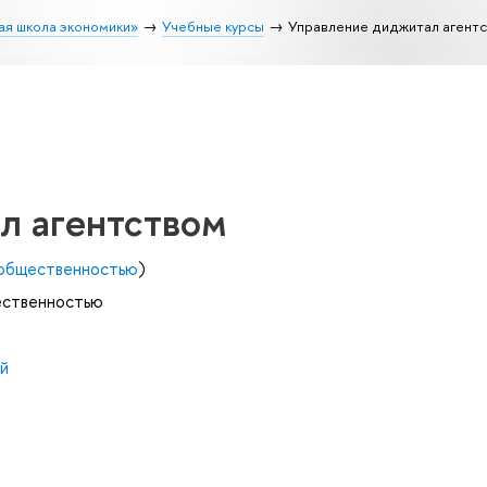
ая школа экономики»
Учебные курсы
Управление диджитал агент
л агентством
с общественностью
)
щественностью
й