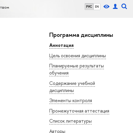
ством
РУС
EN
Программа дисциплины
Аннотация
Цель освоения дисциплины
Планируемые результаты
обучения
Содержание учебной
дисциплины
Элементы контроля
Промежуточная аттестация
Список литературы
Авторы