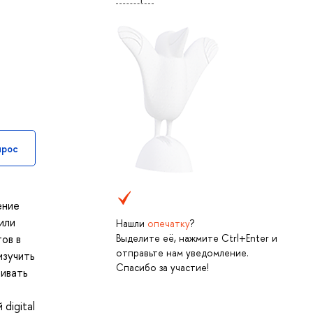
прос
ение
или
Нашли
опечатку
?
Выделите её, нажмите Ctrl+Enter и
ов в
отправьте нам уведомление.
изучить
Спасибо за участие!
аивать
digital