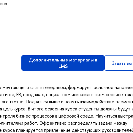
овна
Дополнительные материалы в
Задать во
LMS
не мечтающего стать генералом, формирует основное направл
тинге, PR, продажах, социальном или клиентском сервисе так 
 агентстве. Подняться выше и понять взаимодействие элемент
ая цель курса. В итоге освоения курса студенты должны будут 
онтроля бизнес процессов в цифровой среде. Научиться выстр
олнителями работ. Эффективно распределять задачи между
е курса планируется привлечение действующих руководителей 