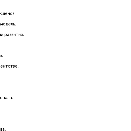
акшенов
-модель.
ии развития.
е.
гентстве.
онала.
ва.