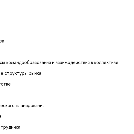
ва
сы командообразования и взаимодействия в коллективе
ние структуры рынка
тстве
еского планирования
в
отрудника