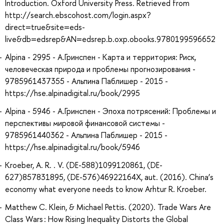
Introduction. Oxford University Press. Retrieved from
http://search.ebscohost.com/login.aspx?
direct=true&site=eds-
live&db=edsrep&AN=edsrep.b.oxp.obooks.9780199596652
Alpina - 2995 - А.Гринспен - Карта и территория: Риск,
человеческая природа и проблемы прогнозирования -
9785961437355 - Альпина Паблишер - 2015 -
https://hse.alpinadigital.ru/book/2995
Alpina - 5946 - А.Гринспен - Эпоха потрясений: Проблемы и
перспективы мировой финансовой системы -
9785961440362 - Альпина Паблишер - 2015 -
https://hse.alpinadigital.ru/book/5946
Kroeber, A. R. . V. (DE-588)1099120861, (DE-
627)857831895, (DE-576)46922164X, aut. (2016). China’s
economy what everyone needs to know Arhtur R. Kroeber.
Matthew C. Klein, & Michael Pettis. (2020). Trade Wars Are
Class Wars : How Rising Inequality Distorts the Global