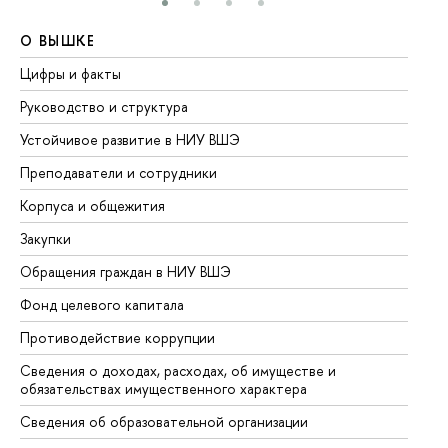
О ВЫШКЕ
О
Цифры и факты
Ли
Руководство и структура
До
Устойчивое развитие в НИУ ВШЭ
Ол
Преподаватели и сотрудники
Пр
Корпуса и общежития
Вы
Закупки
Пр
Обращения граждан в НИУ ВШЭ
Ас
Фонд целевого капитала
До
Противодействие коррупции
Це
Сведения о доходах, расходах, об имуществе и
Би
обязательствах имущественного характера
Об
Сведения об образовательной организации
Об