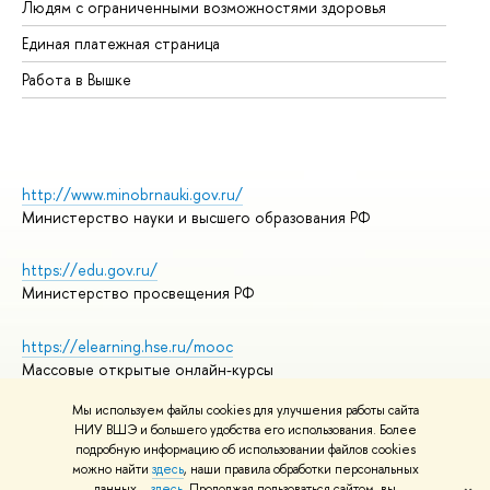
Людям с ограниченными возможностями здоровья
Единая платежная страница
Работа в Вышке
http://www.minobrnauki.gov.ru/
Министерство науки и высшего образования РФ
https://edu.gov.ru/
Министерство просвещения РФ
https://elearning.hse.ru/mooc
Массовые открытые онлайн-курсы
Мы используем файлы cookies для улучшения работы сайта
НИУ ВШЭ и большего удобства его использования. Более
подробную информацию об использовании файлов cookies
© НИУ ВШЭ 1993–2026
Адреса и контакты
можно найти
здесь
, наши правила обработки персональных
Условия использования материалов
данных –
здесь
. Продолжая пользоваться сайтом, вы