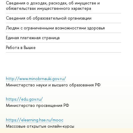
Сведения о доходах, расходах, об имуществе и
Би
обязательствах имущественного характера
Об
Сведения об образовательной организации
Об
Людям с ограниченными возможностями здоровья
Единая платежная страница
Работа в Вышке
http://www.minobrnauki.gov.ru/
Министерство науки и высшего образования РФ
https://edu.gov.ru/
Министерство просвещения РФ
https://elearning.hse.ru/mooc
Массовые открытые онлайн-курсы