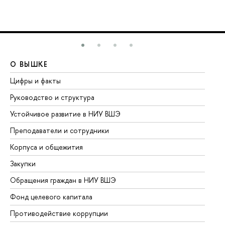
О ВЫШКЕ
О
Цифры и факты
Ли
Руководство и структура
До
Устойчивое развитие в НИУ ВШЭ
Ол
Преподаватели и сотрудники
Пр
Корпуса и общежития
Вы
Закупки
Пр
Обращения граждан в НИУ ВШЭ
Ас
Фонд целевого капитала
До
Противодействие коррупции
Це