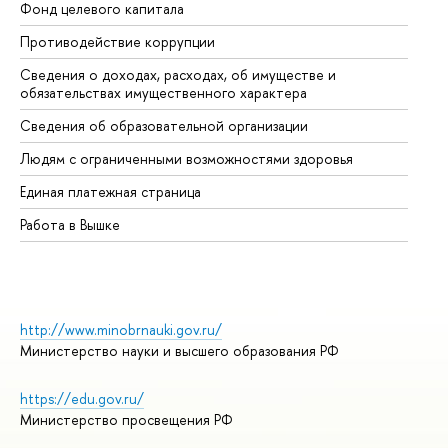
Фонд целевого капитала
До
Противодействие коррупции
Це
Сведения о доходах, расходах, об имуществе и
Би
обязательствах имущественного характера
Об
Сведения об образовательной организации
Об
Людям с ограниченными возможностями здоровья
Единая платежная страница
Работа в Вышке
http://www.minobrnauki.gov.ru/
Министерство науки и высшего образования РФ
https://edu.gov.ru/
Министерство просвещения РФ