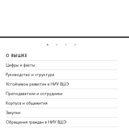
О ВЫШКЕ
О
Цифры и факты
Ли
Руководство и структура
До
Устойчивое развитие в НИУ ВШЭ
Ол
Преподаватели и сотрудники
Пр
Корпуса и общежития
Вы
Закупки
Пр
Обращения граждан в НИУ ВШЭ
Ас