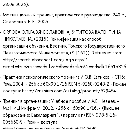
28.08.2023).
Мотивационный тренинг, практическое руководство, 240 с.,
Сидоренко, Е. В., 2005
ОРЛОВА ОЛЬГА ВЯЧЕСЛАВОВНА, & ТИТОВА ВАЛЕНТИНА
НИКОЛАЕВНА. (2015). Геймификация как способ
организации обучения. Вестник Томского Государственного
Педагогического Университета, (9 (162)). Retrieved from
http://search.ebscohost.com/login.aspx?
direct=true&site=eds-live&db=edsclk&AN=edsclk.16513826
Практика психологического тренинга / О.В. Евтихов. - СПб:
Речь, 2004. - 256 с.: 60x90 1/16 ISBN 5-9268-0248-2 - Режим
доступа: http://znanium.com/catalog/product/529464
Тренинг в организации: Учебное пособие / А.Б. Невеев. -
М.: НИЦ Инфра-М, 2012. - 256 с.: 60x90 1/16. - (Высшее
образование: Бакалавриат). (переплет) ISBN 978-5-16-
005660-9 - Режим доступа:
http://znanium.com/catalog/product/319549