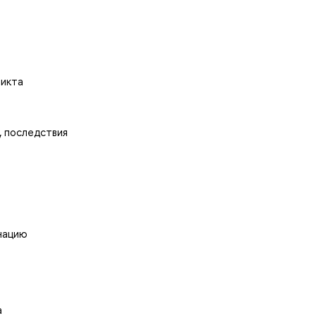
ликта
, последствия
нацию
а