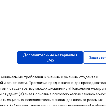
Дополнительные материалы в
Задать во
LMS
минимальные требования к знаниям и умениям студента и
ий и отчетности. Программа предназначена для преподавател
тов и студентов, изучающих дисциплину «Психология межгруп
ы студент: (а) знает основные психологические закономерно
ать социально-психологические знания для анализа реальных
ниях; (в) владеет навыками проведения исследований в облас