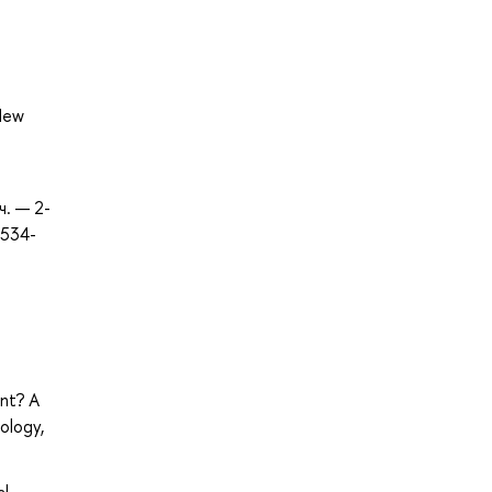
 New
ч. — 2-
-534-
ent? A
ology,