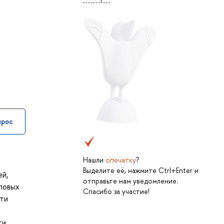
прос
Нашли
опечатку
?
Выделите её, нажмите Ctrl+Enter и
ей,
отправьте нам уведомление.
повых
Спасибо за участие!
сти
ти