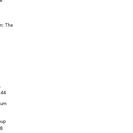
al
on: The
.
144
baum
oup
18