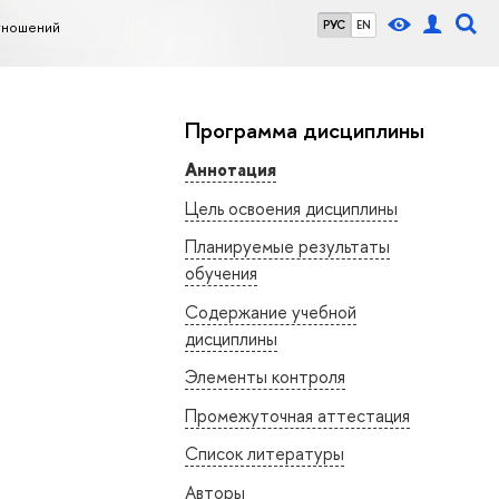
тношений
РУС
EN
Программа дисциплины
Аннотация
Цель освоения дисциплины
Планируемые результаты
обучения
Содержание учебной
дисциплины
Элементы контроля
Промежуточная аттестация
Список литературы
Авторы