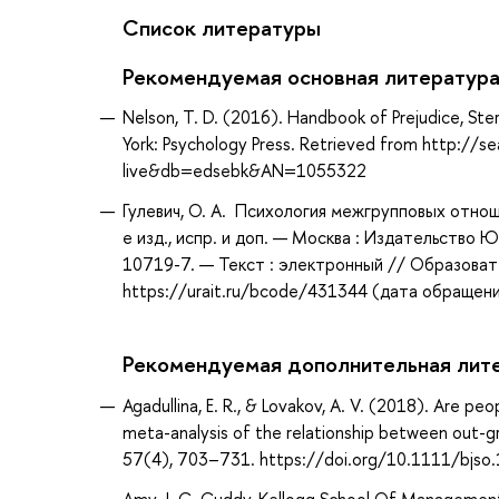
Список литературы
Рекомендуемая основная литератур
Nelson, T. D. (2016). Handbook of Prejudice, Ster
York: Psychology Press. Retrieved from http://
live&db=edsebk&AN=1055322
Гулевич, О. А. Психология межгрупповых отноше
е изд., испр. и доп. — Москва : Издательство 
10719-7. — Текст : электронный // Образоват
https://urait.ru/bcode/431344 (дата обращени
Рекомендуемая дополнительная лит
Agadullina, E. R., & Lovakov, A. V. (2018). Are 
meta-analysis of the relationship between out-gro
57(4), 703–731. https://doi.org/10.1111/bjso