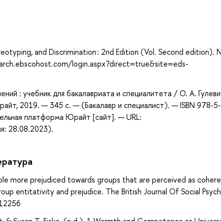
а
eotyping, and Discrimination : 2nd Edition (Vol. Second edition).
search.ebscohost.com/login.aspx?direct=true&site=eds-
ний : учебник для бакалавриата и специалитета / О. А. Гулеви
Юрайт, 2019. — 345 с. — (Бакалавр и специалист). — ISBN 978-5
ельная платформа Юрайт [сайт]. — URL:
я: 28.08.2023).
ература
people more prejudiced towards groups that are perceived as coher
up entitativity and prejudice. The British Journal Of Social Psych
.12256