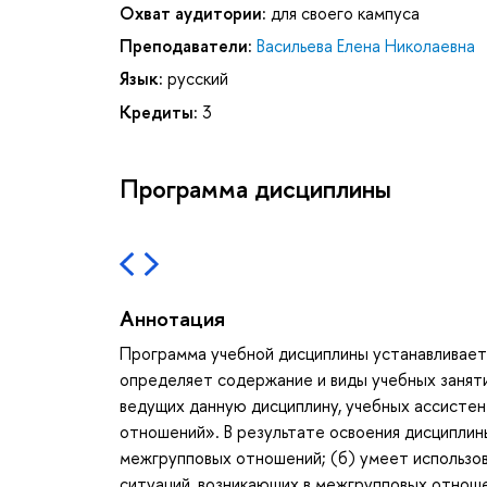
Охват аудитории:
для своего кампуса
Преподаватели:
Васильева Елена Николаевна
Язык:
русский
Кредиты:
3
Программа дисциплины
Аннотация
Программа учебной дисциплины устанавливает 
определяет содержание и виды учебных занят
ведущих данную дисциплину, учебных ассистен
отношений». В результате освоения дисциплин
межгрупповых отношений; (б) умеет использов
ситуаций, возникающих в межгрупповых отноше