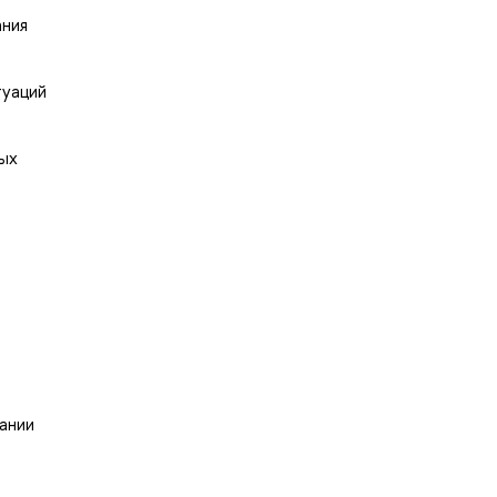
ания
туаций
ных
ании