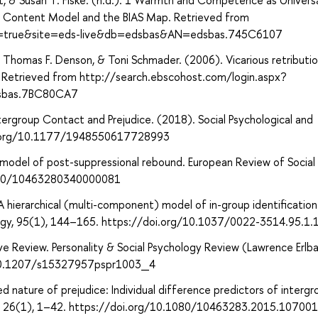
 & Susan T. Fiske. (n.d.). 1 Warmth and Competence as Univers
e Content Model and the BIAS Map. Retrieved from
ect=true&site=eds-live&db=edsbas&AN=edsbas.745C6107
m, Thomas F. Denson, & Toni Schmader. (2006). Vicarious retributi
on. Retrieved from http://search.ebscohost.com/login.aspx?
dsbas.7BC80CA7
ntergroup Contact and Prejudice. (2018). Social Psychological and
doi.org/10.1177/1948550617728993
al model of post-suppressional rebound. European Review of Social
.1080/10463280340000081
A hierarchical (multi-component) model of in-group identification
hology, 95(1), 144–165. https://doi.org/10.1037/0022-3514.95.1.
ve Review. Personality & Social Psychology Review (Lawrence Erl
g/10.1207/s15327957pspr1003_4
 nature of prejudice: Individual difference predictors of intergr
ogy, 26(1), 1–42. https://doi.org/10.1080/10463283.2015.10700