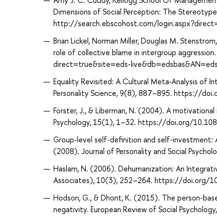
Amy J. C. Cuddy, Kellogg School Of Management,
Dimensions of Social Perception: The Stereotyp
http://search.ebscohost.com/login.aspx?dir
Brian Lickel, Norman Miller, Douglas M. Stenstro
role of collective blame in intergroup aggressi
direct=true&site=eds-live&db=edsbas&AN=e
Equality Revisited: A Cultural Meta-Analysis of I
Personality Science, 9(8), 887–895. https://
Förster, J., & Liberman, N. (2004). A motivation
Psychology, 15(1), 1–32. https://doi.org/10
Group-level self-definition and self-investment: 
(2008). Journal of Personality and Social Psyc
Haslam, N. (2006). Dehumanization: An Integrati
Associates), 10(3), 252–264. https://doi.or
Hodson, G., & Dhont, K. (2015). The person-based
negativity. European Review of Social Psychol