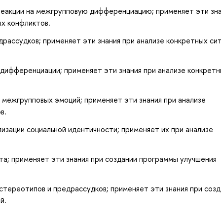
реакции на межгрупповую дифференциацию; применяет эти зн
х конфликтов.
драссудков; применяет эти знания при анализе конкретных си
 дифференциации; применяет эти знания при анализе конкрет
 межгрупповых эмоций; применяет эти знания при анализе
в.
лизации социальной идентичности; применяет их при анализе
а; применяет эти знания при создании программы улучшения
тереотипов и предрассудков; применяет эти знания при созд
й.