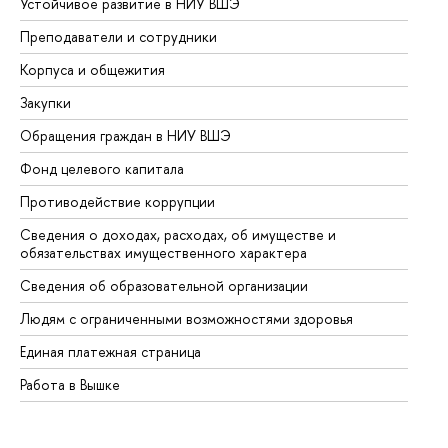
Устойчивое развитие в НИУ ВШЭ
Ол
Преподаватели и сотрудники
Пр
Корпуса и общежития
Вы
Закупки
Пр
Обращения граждан в НИУ ВШЭ
Ас
Фонд целевого капитала
До
Противодействие коррупции
Це
Сведения о доходах, расходах, об имуществе и
Би
обязательствах имущественного характера
Об
Сведения об образовательной организации
Об
Людям с ограниченными возможностями здоровья
Единая платежная страница
Работа в Вышке