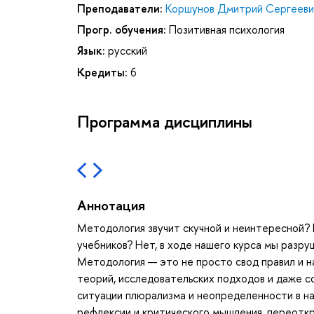
Преподаватели:
Коршунов Дмитрий Сергееви
Прогр. обучения:
Позитивная психология
Язык:
русский
Кредиты:
6
Программа дисциплины
Аннотация
Методология звучит скучной и неинтересной? 
учебников? Нет, в ходе нашего курса мы разр
Методология — это не просто свод правил и на
теорий, исследовательских подходов и даже с
ситуации плюрализма и неопределенности в на
рефлексии и критического мышления, переоткр