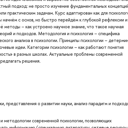
ктный подход: не просто изучение фундаментальных концепций
ли практическим задачам. Курс адаптирован как для психолого
мы начнём с основ, но быстро перейдём к глубокой рефлексии и
её методы – как устроено научное знание, что такое научная
теорий и подходов. Методология и психология – специфика
еского анализа в психологии. Принципы психологии – детерми
лючевые идеи. Категории психологии – как работают понятия
чность» в разных школах. Актуальные проблемы современной
 предлагать решения.
и, представления о развитии науки, анализ парадигм и подход
 и методологии современной психологии, позволяющих
учать информацию (специальную литературу, сетевые ресурсы и