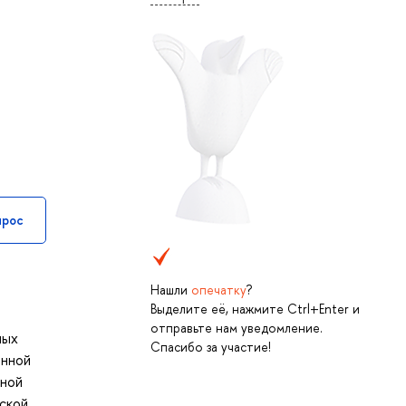
прос
Нашли
опечатку
?
Выделите её, нажмите Ctrl+Enter и
отправьте нам уведомление.
ных
Спасибо за участие!
енной
чной
ской