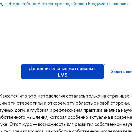
ч
,
Лебедева Анна Александровна
,
Серкин Владимир Павлович
Дополнительные материалы в
Задать во
LMS
Кажется, что это методология осталась только на страницах
ушим эти стереотипы и откроем эту область с новой стороны.
учных догм, а глубокая и рефлексивная практика анализа науч
обственного мышления, которая особенно актуальна в соврем
уке. Этот курс — возможность для развития собственной нау
ытия идей классиков и выработке собственной исследователь