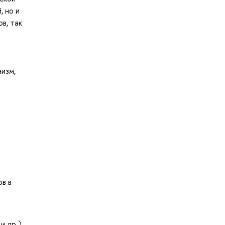
, но и
в, так
низм,
ов в
 др.),