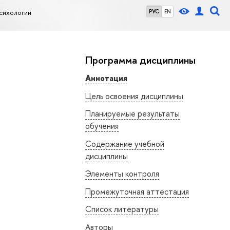
сихологии
РУС
EN
Программа дисциплины
Аннотация
Цель освоения дисциплины
Планируемые результаты
обучения
Содержание учебной
дисциплины
Элементы контроля
Промежуточная аттестация
Список литературы
Авторы