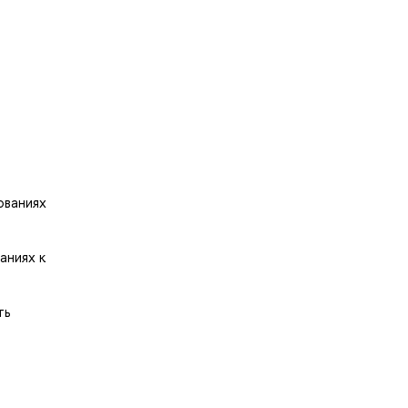
ованиях
аниях к
ть