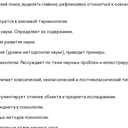
ий поиск, выделять главное, рефлексивно относиться к освое
руется в ключевой терминологии
 науки. Определяет их содержание.
и развития науки.
я (уровни методологии науки), приводит примеры.
ихологии. Рассуждает по теме научных проблем и иллюстриру
личает классический, неклассический и постнеклассический ти
гументирует отличие объекта и предмета исследования.
едмета в психологии.
ых методов психологии.
логии на этапе научных школ.