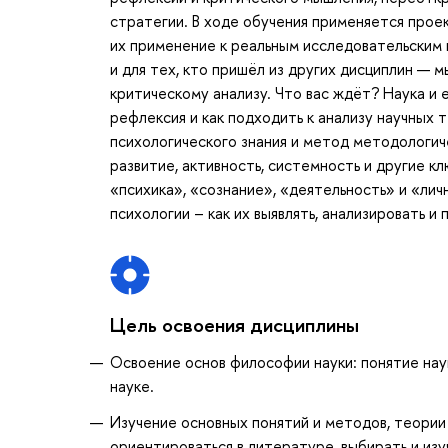
стратегии. В ходе обучения применяется прое
их применение к реальным исследовательским и
и для тех, кто пришёл из других дисциплин — 
критическому анализу. Что вас ждёт? Наука и 
рефлексия и как подходить к анализу научных 
психологического знания и метод методологич
развитие, активность, системность и другие к
«психика», «сознание», «деятельность» и «ли
психологии – как их выявлять, анализировать и
Цель освоения дисциплины
Освоение основ философии науки: понятие наук
науке.
Изучение основных понятий и методов, теории
ориентироваться в литературе, выбирать и из