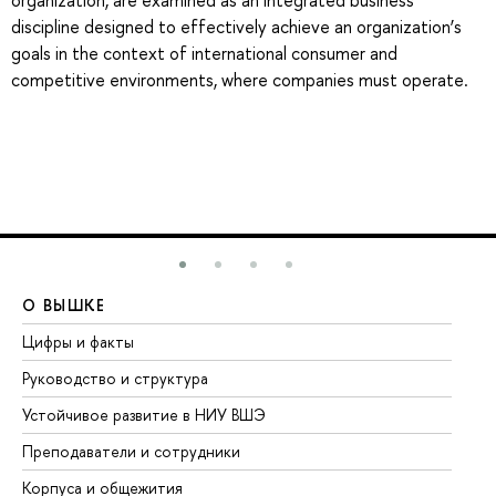
organization, are examined as an integrated business
discipline designed to effectively achieve an organization’s
goals in the context of international consumer and
competitive environments, where companies must operate.
О ВЫШКЕ
О
Цифры и факты
Ли
Руководство и структура
До
Устойчивое развитие в НИУ ВШЭ
Ол
Преподаватели и сотрудники
Пр
Корпуса и общежития
Вы