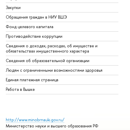
Закупки
Пр
Обращения граждан в НИУ ВШЭ
Ас
Фонд целевого капитала
До
Противодействие коррупции
Це
Сведения о доходах, расходах, об имуществе и
Би
обязательствах имущественного характера
Об
Сведения об образовательной организации
Об
Людям с ограниченными возможностями здоровья
Единая платежная страница
Работа в Вышке
http://www.minobrnauki.gov.ru/
Министерство науки и высшего образования РФ