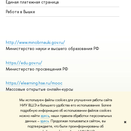
Единая платежная страница
Работа в Вышке
http://www.minobrnauki.gov.ru/
Министерство науки и высшего образования РФ
https://edu.gov.ru/
Министерство просвещения РФ
https://elearning.hse.ru/mooc
Массовые открытые онлайн-курсы
Мы используем файлы cookies для улучшения работы сайта
НИУ ВШЭ и большего удобства его использования. Более
подробную информацию об использовании файлов cookies
© НИУ ВШЭ 1993–2026
Адреса и контакты
можно найти
здесь
, наши правила обработки персональных
Условия использования материалов
данных –
здесь
. Продолжая пользоваться сайтом, вы
✖
подтверждаете, что были проинформированы об
Политика конфиденциальности