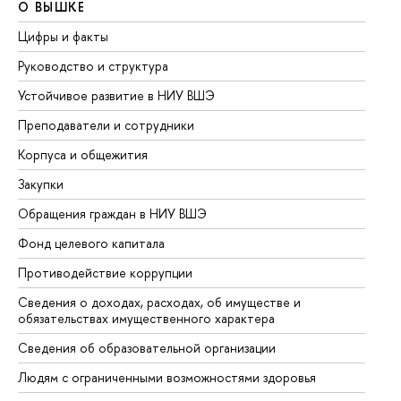
О ВЫШКЕ
О
Цифры и факты
Ли
Руководство и структура
До
Устойчивое развитие в НИУ ВШЭ
Ол
Преподаватели и сотрудники
Пр
Корпуса и общежития
Вы
Закупки
Пр
Обращения граждан в НИУ ВШЭ
Ас
Фонд целевого капитала
До
Противодействие коррупции
Це
Сведения о доходах, расходах, об имуществе и
Би
обязательствах имущественного характера
Об
Сведения об образовательной организации
Об
Людям с ограниченными возможностями здоровья