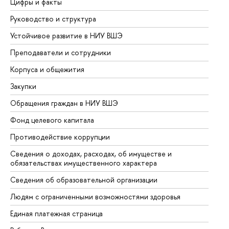
Цифры и факты
Ли
Руководство и структура
До
Устойчивое развитие в НИУ ВШЭ
Ол
Преподаватели и сотрудники
Пр
Корпуса и общежития
Вы
Закупки
Пр
Обращения граждан в НИУ ВШЭ
Ас
Фонд целевого капитала
До
Противодействие коррупции
Це
Сведения о доходах, расходах, об имуществе и
Би
обязательствах имущественного характера
Об
Сведения об образовательной организации
Об
Людям с ограниченными возможностями здоровья
Единая платежная страница