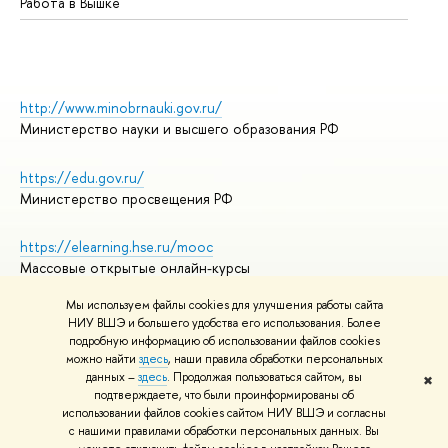
Работа в Вышке
http://www.minobrnauki.gov.ru/
Министерство науки и высшего образования РФ
https://edu.gov.ru/
Министерство просвещения РФ
https://elearning.hse.ru/mooc
Массовые открытые онлайн-курсы
Мы используем файлы cookies для улучшения работы сайта
НИУ ВШЭ и большего удобства его использования. Более
подробную информацию об использовании файлов cookies
© НИУ ВШЭ 1993–2026
Адреса и контакты
можно найти
здесь
, наши правила обработки персональных
Условия использования материалов
данных –
здесь
. Продолжая пользоваться сайтом, вы
✖
подтверждаете, что были проинформированы об
Политика конфиденциальности
использовании файлов cookies сайтом НИУ ВШЭ и согласны
Правила применения рекомендательных технологий в НИУ ВШЭ
с нашими правилами обработки персональных данных. Вы
Карта сайта